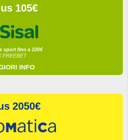
us 105€
 sport fino a 100€
5€ FREEBET
IORI INFO
us 2050€