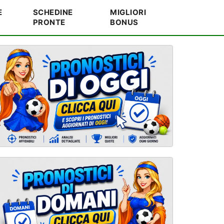
E
SCHEDINE
MIGLIORI
PRONTE
BONUS