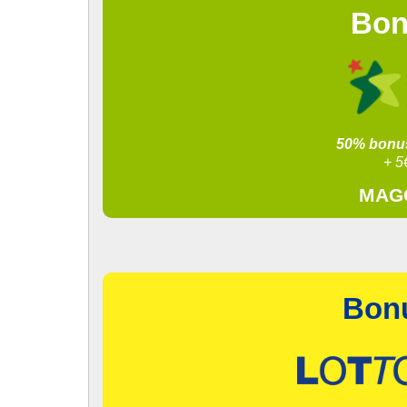
Bon
50% bonus
+ 
MAGG
Bon