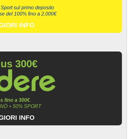
Sport sul primo deposito
 del 100% fino a 2.000€
IORI INFO
us 300€
 fino a 300€
.
INÒ + 50% SPORT
IORI INFO