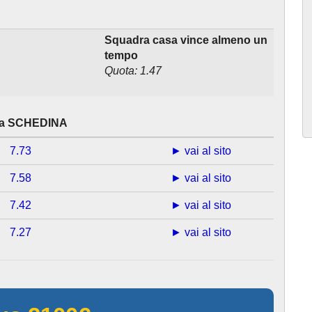
Squadra casa vince almeno un
tempo
Quota: 1.47
a SCHEDINA
7.73
► vai al sito
7.58
► vai al sito
7.42
► vai al sito
7.27
► vai al sito