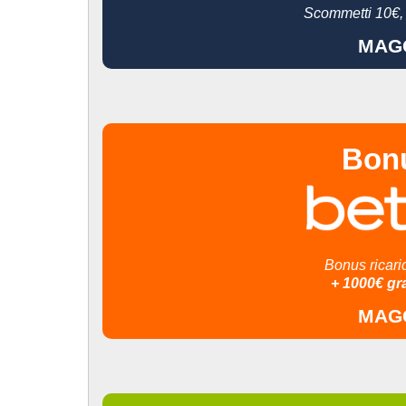
Scommetti 10€
MAGG
Bon
Bonus ricari
+ 1000€ gr
MAGG