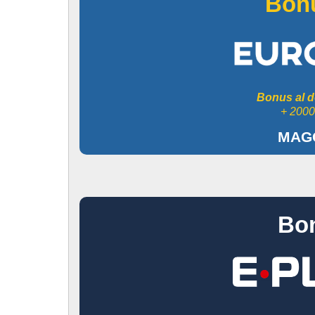
Bon
Bonus al d
+ 2000
MAGG
Bo