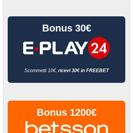
Bonus 30€
Scommetti 10€,
ricevi 30€ in FREEBET
Bonus 1200€