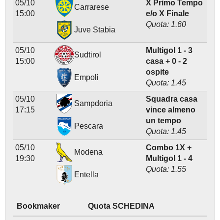
05/10
X Primo Tempo
Carrarese
15:00
e/o X Finale
Quota: 1.60
Juve Stabia
05/10
Multigol 1 - 3
Sudtirol
15:00
casa + 0 - 2
ospite
Empoli
Quota: 1.45
05/10
Squadra casa
Sampdoria
17:15
vince almeno
un tempo
Pescara
Quota: 1.45
05/10
Combo 1X +
Modena
19:30
Multigol 1 - 4
Quota: 1.55
Entella
Bookmaker
Quota SCHEDINA