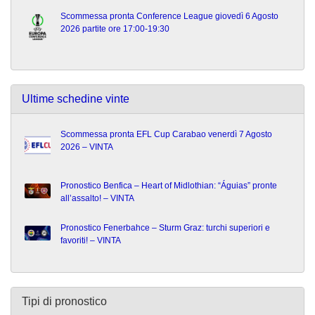
Scommessa pronta Conference League giovedì 6 Agosto
2026 partite ore 17:00-19:30
Ultime schedine vinte
Scommessa pronta EFL Cup Carabao venerdì 7 Agosto
2026 – VINTA
Pronostico Benfica – Heart of Midlothian: “Águias” pronte
all’assalto! – VINTA
Pronostico Fenerbahce – Sturm Graz: turchi superiori e
favoriti! – VINTA
Tipi di pronostico