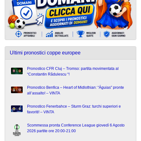
Ultimi pronostici coppe europee
Pronostico CFR Cluj – Tromso: partita movimentata al
“Constantin Rădulescu “!
Pronostico Benfica – Heart of Midlothian: “Águias” pronte
all’assalto! – VINTA
Pronostico Fenerbahce – Sturm Graz: turchi superiori e
favoriti! – VINTA
Scommessa pronta Conference League giovedì 6 Agosto
2026 partite ore 20:00-21:00