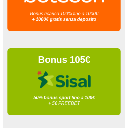
Bonus ricarica 100% fino a 1000€
+ 1000€ gratis senza deposito
Bonus 105€
50% bonus sport fino a 100€
+ 5€ FREEBET