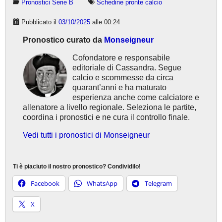
Pronostici Serie B
Schedine pronte calcio
Pubblicato il
03/10/2025
alle 00:24
Pronostico curato da
Monseigneur
Cofondatore e responsabile
editoriale di Cassandra. Segue
calcio e scommesse da circa
quarant’anni e ha maturato
esperienza anche come calciatore e
allenatore a livello regionale. Seleziona le partite,
coordina i pronostici e ne cura il controllo finale.
Vedi tutti i pronostici di Monseigneur
Ti è piaciuto il nostro pronostico? Condividilo!
Facebook
WhatsApp
Telegram
X