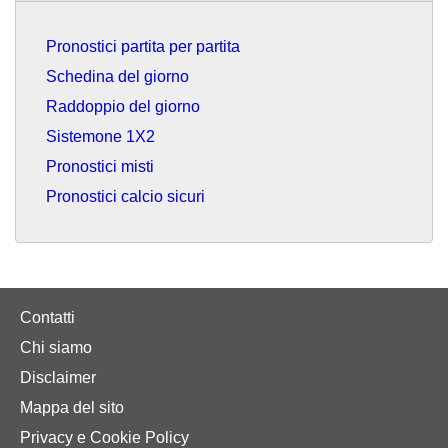
Pronostici partita per partita
Schedina del giorno
Raddoppio del giorno
Sistemone 1X2
Pronostici misti
Pronostici calcio sicuri
Contatti
Chi siamo
Disclaimer
Mappa del sito
Privacy e Cookie Policy