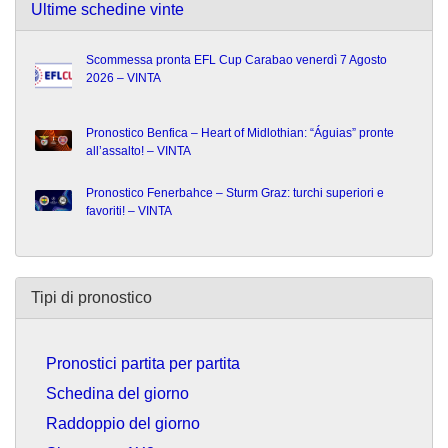
Ultime schedine vinte
Scommessa pronta EFL Cup Carabao venerdì 7 Agosto
2026 – VINTA
Pronostico Benfica – Heart of Midlothian: “Águias” pronte
all’assalto! – VINTA
Pronostico Fenerbahce – Sturm Graz: turchi superiori e
favoriti! – VINTA
Tipi di pronostico
Pronostici partita per partita
Schedina del giorno
Raddoppio del giorno