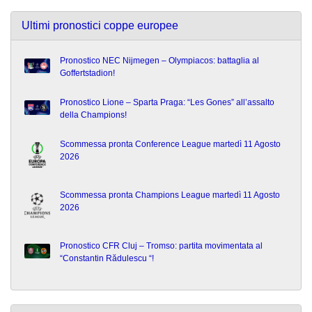
Ultimi pronostici coppe europee
Pronostico NEC Nijmegen – Olympiacos: battaglia al
Goffertstadion!
Pronostico Lione – Sparta Praga: “Les Gones” all’assalto
della Champions!
Scommessa pronta Conference League martedì 11 Agosto
2026
Scommessa pronta Champions League martedì 11 Agosto
2026
Pronostico CFR Cluj – Tromso: partita movimentata al
“Constantin Rădulescu “!