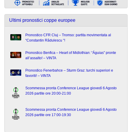
Ultimi pronostici coppe europee
Pronostico CFR Cluj – Tromso: partita movimentata al
“Constantin Rădulescu “!
Pronostico Benfica – Heart of Midlothian: “Águias” pronte
all’assalto! – VINTA
Pronostico Fenerbahce – Sturm Graz: turchi superiori e
favoriti! – VINTA
Scommessa pronta Conference League giovedì 6 Agosto
2026 partite ore 20:00-21:00
Scommessa pronta Conference League giovedì 6 Agosto
2026 partite ore 17:00-19:30