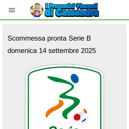
S
k
Scommessa pronta Serie B
i
p
domenica 14 settembre 2025
t
o
m
a
i
n
c
o
n
t
e
n
t