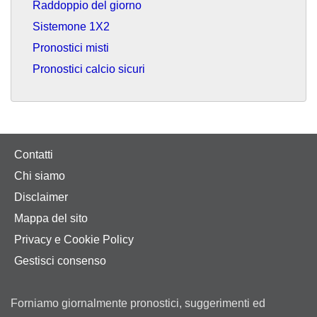
Raddoppio del giorno
Sistemone 1X2
Pronostici misti
Pronostici calcio sicuri
Contatti
Chi siamo
Disclaimer
Mappa del sito
Privacy e Cookie Policy
Gestisci consenso
Forniamo giornalmente pronostici, suggerimenti ed