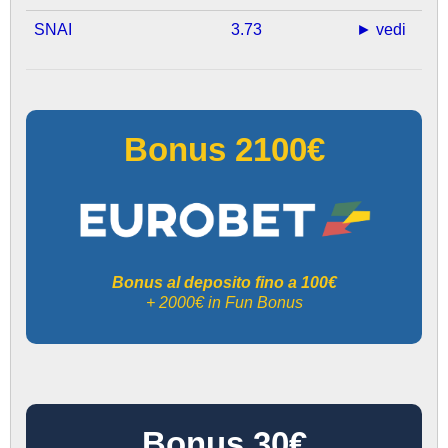
SNAI
3.73
► vedi
Bonus 2100€
Bonus al deposito fino a 100€
+ 2000€ in Fun Bonus
Bonus 30€