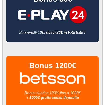
Scommetti 10€,
ricevi 30€ in FREEBET
Bonus 1200€
Bonus ricarica 100% fino a 1000€
+ 1000€ gratis senza deposito