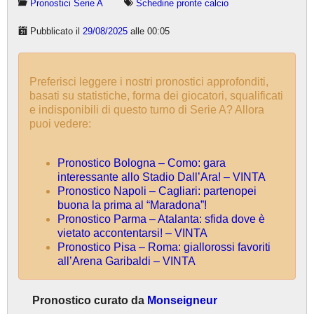
Pronostici Serie A
Schedine pronte calcio
Pubblicato il
29/08/2025
alle 00:05
Preferisci leggere i nostri pronostici approfonditi,
basati su statistiche, forma dei giocatori, squalificati
e indisponibili di questo turno di Serie A? Allora
puoi vedere:
Pronostico Bologna – Como: gara
interessante allo Stadio Dall’Ara! – VINTA
Pronostico Napoli – Cagliari: partenopei
buona la prima al “Maradona”!
Pronostico Parma – Atalanta: sfida dove è
vietato accontentarsi! – VINTA
Pronostico Pisa – Roma: giallorossi favoriti
all’Arena Garibaldi – VINTA
Pronostico curato da
Monseigneur