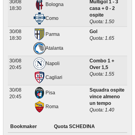
30/08
Multigol 1 - 3
Bologna
18:30
casa + 0 - 2
ospite
Como
Quota: 1.50
30/08
Gol
Parma
18:30
Quota: 1.65
Atalanta
30/08
Combo 1 +
Napoli
20:45
Over 1,5
Quota: 1.55
Cagliari
30/08
Squadra ospite
Pisa
20:45
vince almeno
un tempo
Roma
Quota: 1.40
Bookmaker
Quota SCHEDINA