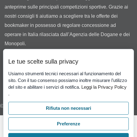
anteprime sulle principali competizioni sportive. Grazie ai
nostri consigli ti aiutiamo a scegliere tra le offerte dei
bookmaker in possesso di regolare concessione ad
operare in Italia rilasciata dall’Agenzia delle Dogane e dei
Monopoli.
Il gioco può causare dipendenza patologica. Il gioco è
Le tue scelte sulla privacy
vietato ai minori di 18 anni.
Gioco Responsabile
-
Probabilità di vincita
.
Usiamo strumenti tecnici necessari al funzionamento del
sito. Con il tuo consenso possiamo inoltre misurare l’utilizzo
del sito e abilitare i servizi di notifica.
Leggi la Privacy Policy
.
© 2026 I pronostici vincenti di Cassandra
Rifiuta non necessari
Preferenze