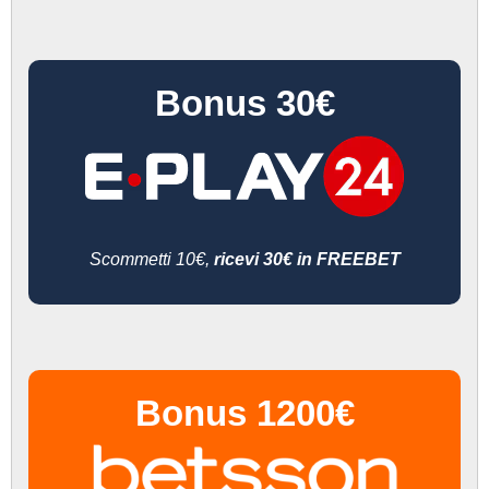
Bonus 30€
Scommetti 10€,
ricevi 30€ in FREEBET
Bonus 1200€