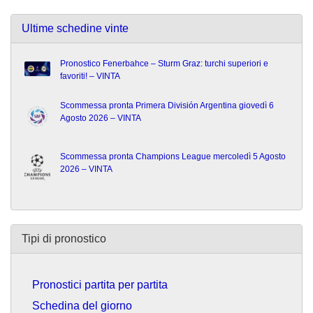
Ultime schedine vinte
Pronostico Fenerbahce – Sturm Graz: turchi superiori e
favoriti! – VINTA
Scommessa pronta Primera División Argentina giovedì 6
Agosto 2026 – VINTA
Scommessa pronta Champions League mercoledì 5 Agosto
2026 – VINTA
Tipi di pronostico
Pronostici partita per partita
Schedina del giorno