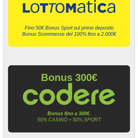
Fino 50€ Bonus Sport sul primo deposito
Bonus Scommesse del 100% fino a 2.000€
Bonus 300€
Bonus fino a 300€
.
50% CASINÒ + 50% SPORT