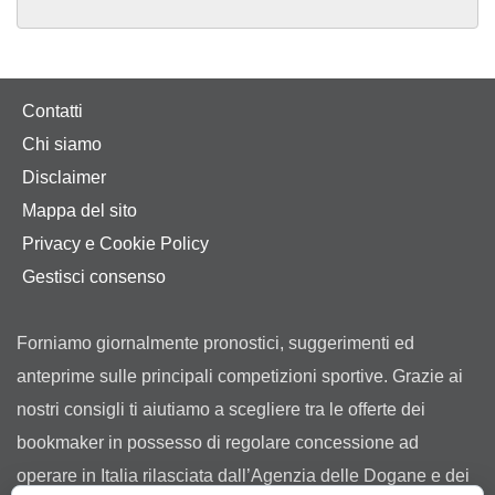
Contatti
Chi siamo
Disclaimer
Mappa del sito
Privacy e Cookie Policy
Gestisci consenso
Forniamo giornalmente pronostici, suggerimenti ed
anteprime sulle principali competizioni sportive. Grazie ai
nostri consigli ti aiutiamo a scegliere tra le offerte dei
bookmaker in possesso di regolare concessione ad
operare in Italia rilasciata dall’Agenzia delle Dogane e dei