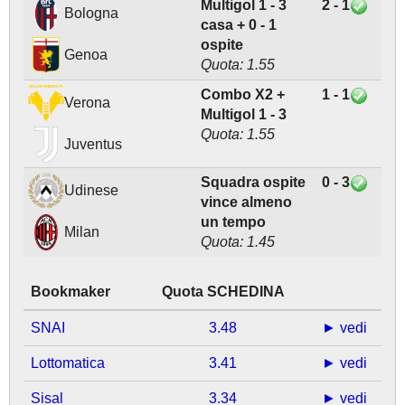
Multigol 1 - 3
2 - 1
Bologna
casa + 0 - 1
ospite
Genoa
Quota: 1.55
Combo X2 +
1 - 1
Verona
Multigol 1 - 3
Quota: 1.55
Juventus
Squadra ospite
0 - 3
Udinese
vince almeno
un tempo
Milan
Quota: 1.45
Bookmaker
Quota SCHEDINA
SNAI
3.48
► vedi
Lottomatica
3.41
► vedi
Sisal
3.34
► vedi