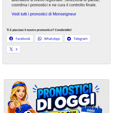
coordina i pronostici e ne cura il controllo finale.
Vedi tutti i pronostici di Monseigneur
Ti è piaciuto il nostro pronostico? Condividilo!
Facebook
WhatsApp
Telegram
X