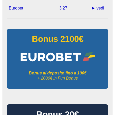
Eurobet
3.27
► vedi
Bonus 2100€
Bonus al deposito fino a 100€
+ 2000€ in Fun Bonus
Bonus 30€