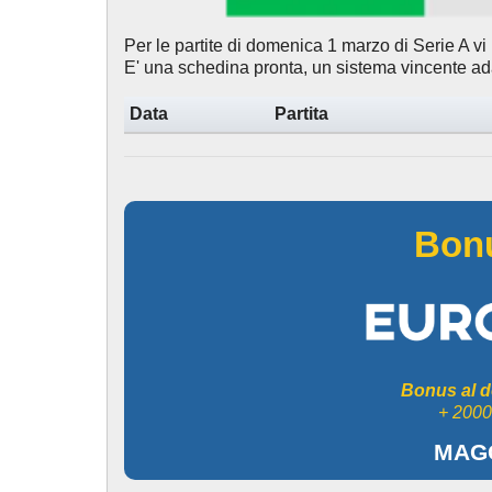
Per le partite di domenica 1 marzo di Serie A 
E' una schedina pronta, un sistema vincente ada
Data
Partita
Bon
Bonus al d
+ 2000
MAGG