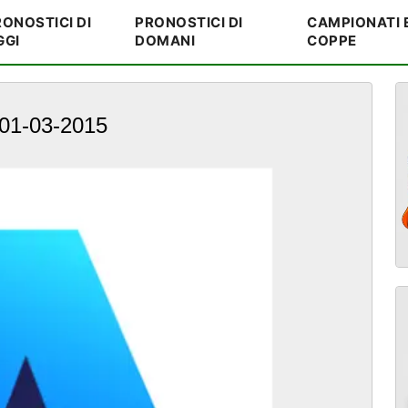
ONOSTICI DI
PRONOSTICI DI
CAMPIONATI 
GGI
DOMANI
COPPE
 01-03-2015