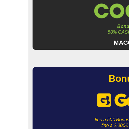
Bonus
50% CAS
MAGG
Bon
fino a 50€ Bonus
fino a 2.000