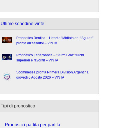
Ultime schedine vinte
Pronostico Benfica – Heart of Midlothian: “Águias”
pronte all’assalto! – VINTA
Pronostico Fenerbahce – Sturm Graz: turchi
superiori e favoriti! – VINTA
Scommessa pronta Primera División Argentina
giovedì 6 Agosto 2026 – VINTA
Tipi di pronostico
Pronostici partita per partita