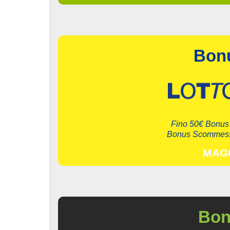
Bon
Fino 50€ Bonus 
Bonus Scommesse
MAGG
Bon