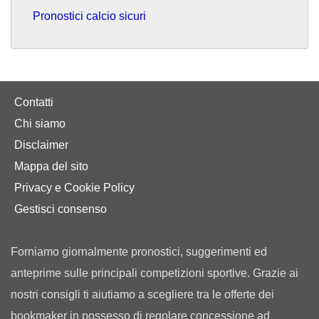
Pronostici calcio sicuri
Contatti
Chi siamo
Disclaimer
Mappa del sito
Privacy e Cookie Policy
Gestisci consenso
Forniamo giornalmente pronostici, suggerimenti ed
anteprime sulle principali competizioni sportive. Grazie ai
nostri consigli ti aiutiamo a scegliere tra le offerte dei
bookmaker in possesso di regolare concessione ad