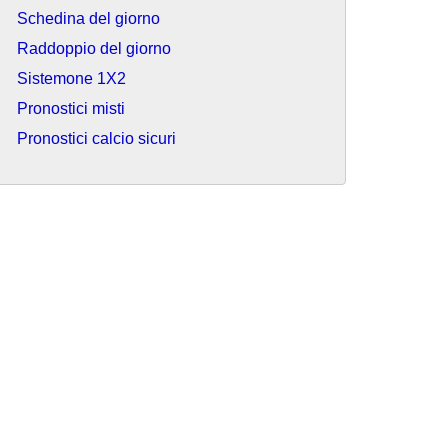
Schedina del giorno
Raddoppio del giorno
Sistemone 1X2
Pronostici misti
Pronostici calcio sicuri