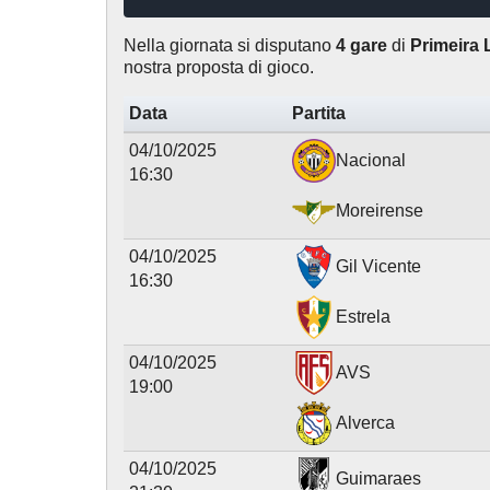
Nella giornata si disputano
4 gare
di
Primeira 
nostra proposta di gioco.
Data
Partita
04/10/2025
Nacional
16:30
Moreirense
04/10/2025
Gil Vicente
16:30
Estrela
04/10/2025
AVS
19:00
Alverca
04/10/2025
Guimaraes