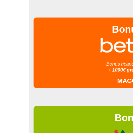
Bon
Bonus ricari
+ 1000€ gr
MAGG
Bon