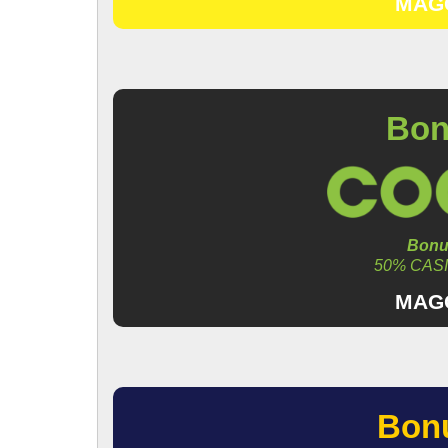
MAGG
Bon
Bonus
50% CAS
MAGG
Bon