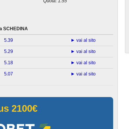
Quota: 1.55
a SCHEDINA
5.39
► vai al sito
5.29
► vai al sito
5.18
► vai al sito
5.07
► vai al sito
us 2100€