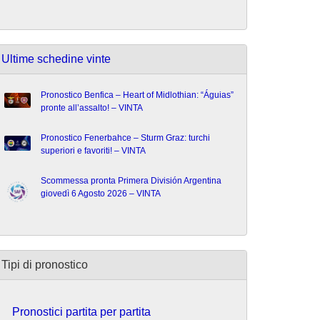
Ultime schedine vinte
Pronostico Benfica – Heart of Midlothian: “Águias”
pronte all’assalto! – VINTA
Pronostico Fenerbahce – Sturm Graz: turchi
superiori e favoriti! – VINTA
Scommessa pronta Primera División Argentina
giovedì 6 Agosto 2026 – VINTA
Tipi di pronostico
Pronostici partita per partita