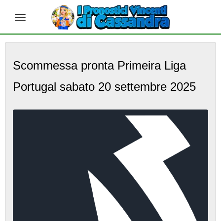
S
k
Scommessa pronta Primeira Liga
i
p
Portugal sabato 20 settembre 2025
t
o
m
a
i
n
c
o
n
t
e
n
t