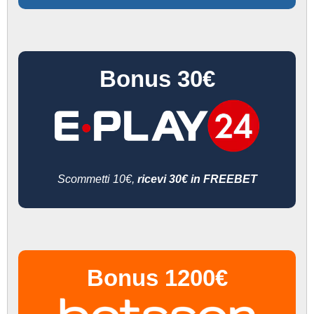
Bonus 30€
Scommetti 10€,
ricevi 30€ in FREEBET
Bonus 1200€