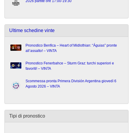
2026 partite ore 17:00-19:30
Ultime schedine vinte
Pronostico Benfica – Heart of Midlothian: “Águias” pronte
all’assalto! – VINTA
Pronostico Fenerbahce – Sturm Graz: turchi superiori e
favoriti! – VINTA
Scommessa pronta Primera División Argentina giovedì 6
Agosto 2026 – VINTA
Tipi di pronostico