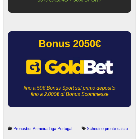
Bonus 2050€
fino a 50€ Bonus Sport sul primo deposito
fino a 2.000€ di Bonus Scommesse
Pronostici Primeira Liga Portugal
Schedine pronte calcio