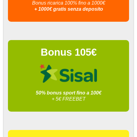
Bonus ricarica 100% fino a 1000€
+ 1000€ gratis senza deposito
Bonus 105€
50% bonus sport fino a 100€
+ 5€ FREEBET