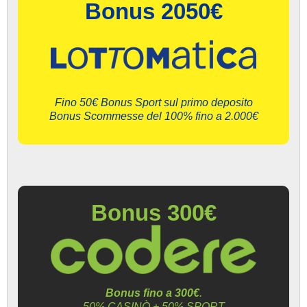
Bonus 2050€
Fino 50€ Bonus Sport sul primo deposito
Bonus Scommesse del 100% fino a 2.000€
Bonus 300€
Bonus fino a 300€
.
50% CASINÒ + 50% SPORT