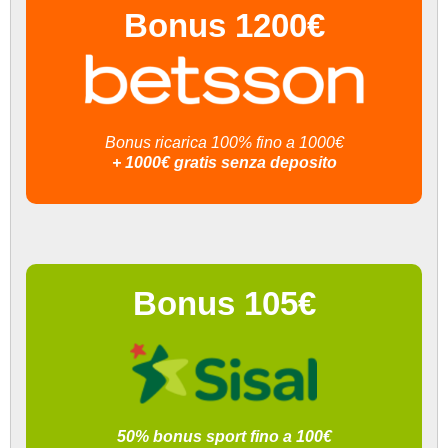
Bonus 1200€
Bonus ricarica 100% fino a 1000€
+ 1000€ gratis senza deposito
Bonus 105€
50% bonus sport fino a 100€