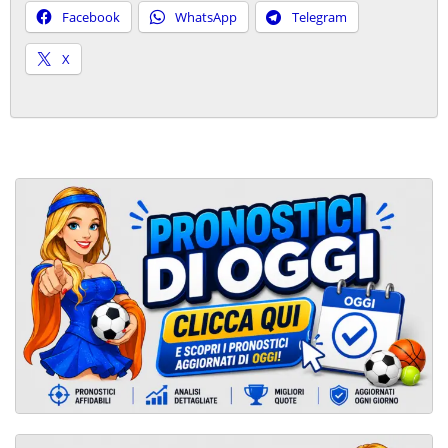
Facebook
WhatsApp
Telegram
X