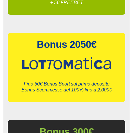
+ 5€ FREEBET
Bonus 2050€
Fino 50€ Bonus Sport sul primo deposito
Bonus Scommesse del 100% fino a 2.000€
Bonus 300€