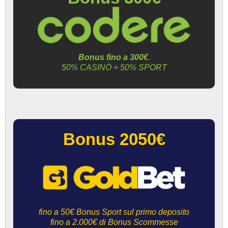
Bonus fino a 300€
.
50% CASINÒ + 50% SPORT
Bonus 2050€
fino a 50€ Bonus Sport sul primo deposito
fino a 2.000€ di Bonus Scommesse