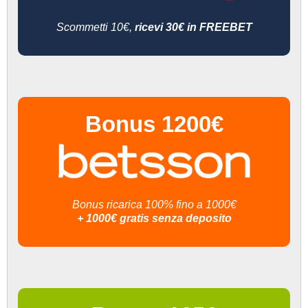
Scommetti 10€,
ricevi 30€ in FREEBET
Bonus 1200€
Bonus ricarica 100% fino a 1000€
+ 1000€ gratis senza deposito