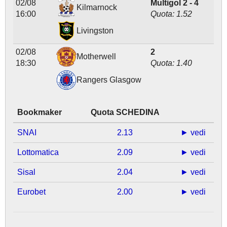
02/08
Multigol 2 - 4
Kilmarnock
16:00
Quota: 1.52
Livingston
02/08
2
Motherwell
18:30
Quota: 1.40
Rangers Glasgow
Bookmaker
Quota SCHEDINA
SNAI
2.13
► vedi
Lottomatica
2.09
► vedi
Sisal
2.04
► vedi
Eurobet
2.00
► vedi