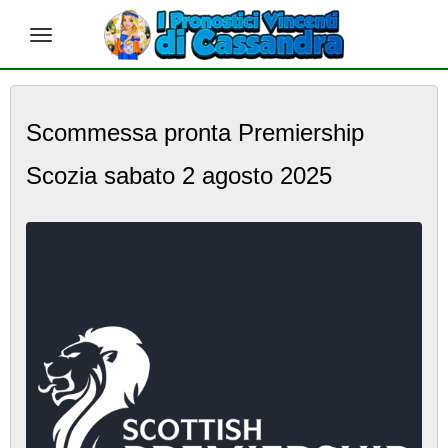
S
k
Scommessa pronta Premiership
i
p
Scozia sabato 2 agosto 2025
t
o
m
a
i
n
c
o
n
t
e
n
t