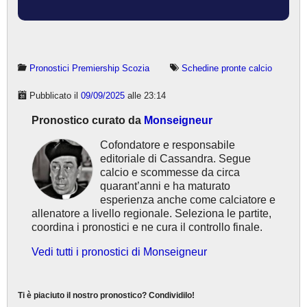
Pronostici Premiership Scozia
Schedine pronte calcio
Pubblicato il
09/09/2025
alle 23:14
Pronostico curato da
Monseigneur
Cofondatore e responsabile
editoriale di Cassandra. Segue
calcio e scommesse da circa
quarant’anni e ha maturato
esperienza anche come calciatore e
allenatore a livello regionale. Seleziona le partite,
coordina i pronostici e ne cura il controllo finale.
Vedi tutti i pronostici di Monseigneur
Ti è piaciuto il nostro pronostico? Condividilo!