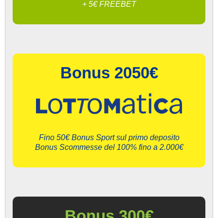
+ 5€ FREEBET
Bonus 2050€
Fino 50€ Bonus Sport sul primo deposito
Bonus Scommesse del 100% fino a 2.000€
Bonus 300€