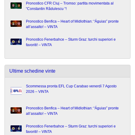
Pronostico CFR Cluj – Tromso: partita movimentata al
“Constantin Rădulescu “!
Pronostico Benfica – Heart of Midlothian: “Águias” pronte
all’assalto! – VINTA
Pronostico Fenerbahce – Sturm Graz: turchi superiori e
favoriti! – VINTA
Ultime schedine vinte
Scommessa pronta EFL Cup Carabao venerdì 7 Agosto
2026 – VINTA
Pronostico Benfica – Heart of Midlothian: “Águias” pronte
all’assalto! – VINTA
Pronostico Fenerbahce – Sturm Graz: turchi superiori e
favoriti! – VINTA