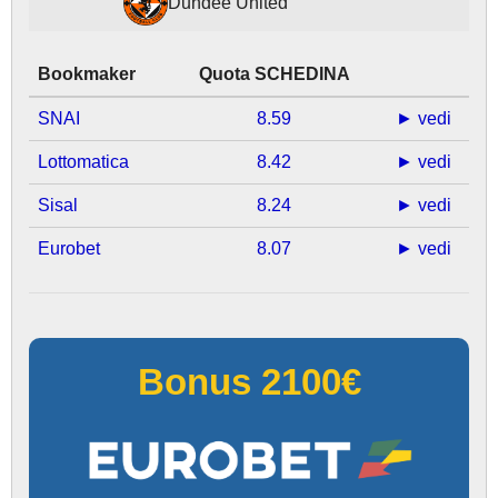
Dundee United
Bookmaker
Quota SCHEDINA
SNAI
8.59
► vedi
Lottomatica
8.42
► vedi
Sisal
8.24
► vedi
Eurobet
8.07
► vedi
Bonus 2100€