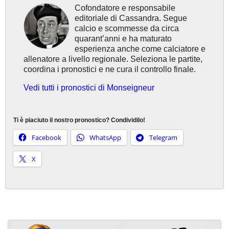
Cofondatore e responsabile
editoriale di Cassandra. Segue
calcio e scommesse da circa
quarant’anni e ha maturato
esperienza anche come calciatore e
allenatore a livello regionale. Seleziona le partite,
coordina i pronostici e ne cura il controllo finale.
Vedi tutti i pronostici di Monseigneur
Ti è piaciuto il nostro pronostico? Condividilo!
Facebook
WhatsApp
Telegram
X