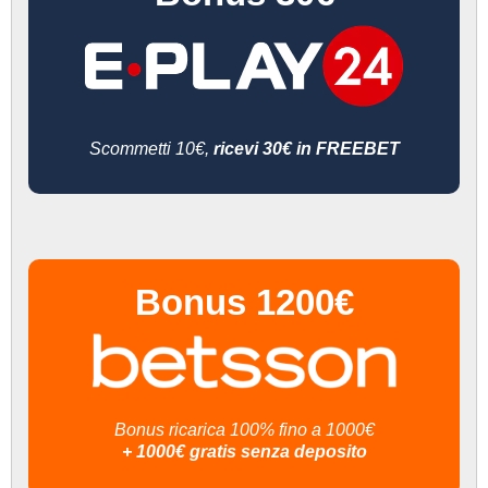
Scommetti 10€,
ricevi 30€ in FREEBET
Bonus 1200€
Bonus ricarica 100% fino a 1000€
+ 1000€ gratis senza deposito