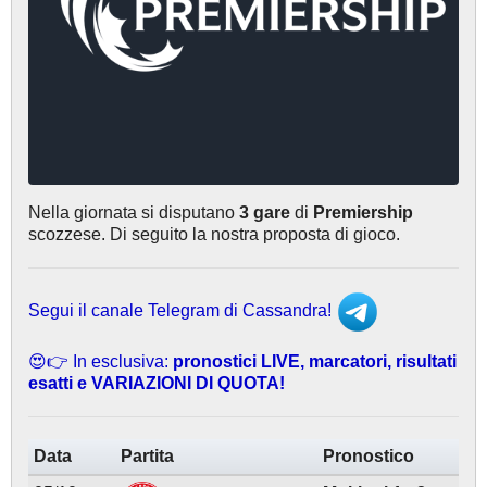
Nella giornata si disputano
3 gare
di
Premiership
scozzese. Di seguito la nostra proposta di gioco.
Segui il canale Telegram di Cassandra!
😍👉 In esclusiva:
pronostici LIVE, marcatori, risultati
esatti e VARIAZIONI DI QUOTA!
Data
Partita
Pronostico