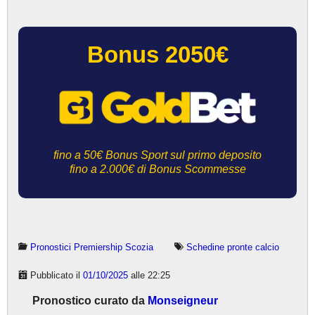
Bonus 2050€
fino a 50€ Bonus Sport sul primo deposito
fino a 2.000€ di Bonus Scommesse
Pronostici Premiership Scozia
Schedine pronte calcio
Pubblicato il
01/10/2025
alle 22:25
Pronostico curato da
Monseigneur