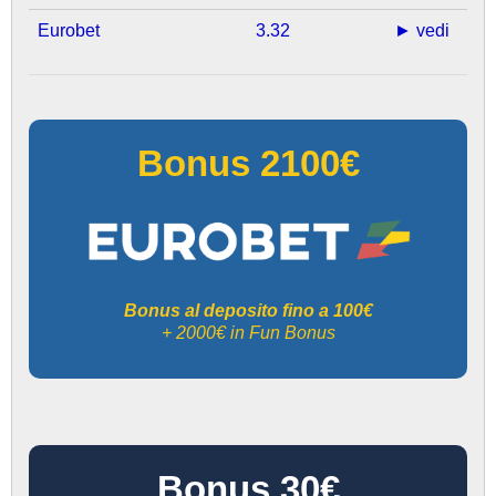
Eurobet
3.32
► vedi
Bonus 2100€
Bonus al deposito fino a 100€
+ 2000€ in Fun Bonus
Bonus 30€