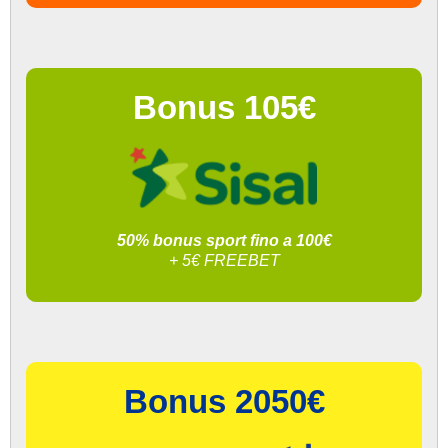
Bonus 105€
50% bonus sport fino a 100€
+ 5€ FREEBET
Bonus 2050€