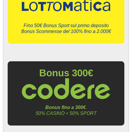
Fino 50€ Bonus Sport sul primo deposito
Bonus Scommesse del 100% fino a 2.000€
Bonus 300€
Bonus fino a 300€
.
50% CASINÒ + 50% SPORT