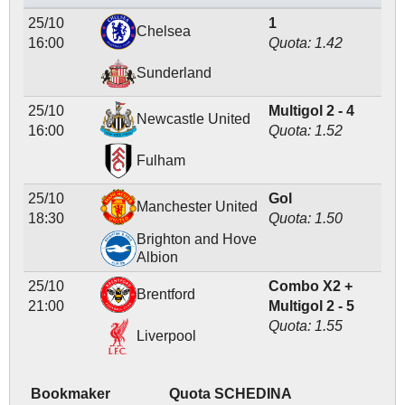
25/10
1
Chelsea
16:00
Quota: 1.42
Sunderland
25/10
Multigol 2 - 4
Newcastle United
16:00
Quota: 1.52
Fulham
25/10
Gol
Manchester United
18:30
Quota: 1.50
Brighton and Hove
Albion
25/10
Combo X2 +
Brentford
21:00
Multigol 2 - 5
Quota: 1.55
Liverpool
Bookmaker
Quota SCHEDINA