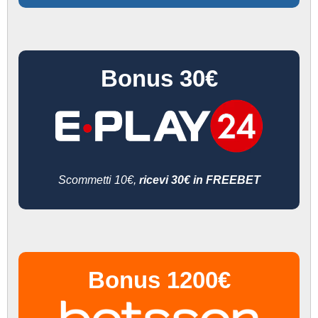
Bonus 30€
Scommetti 10€,
ricevi 30€ in FREEBET
Bonus 1200€