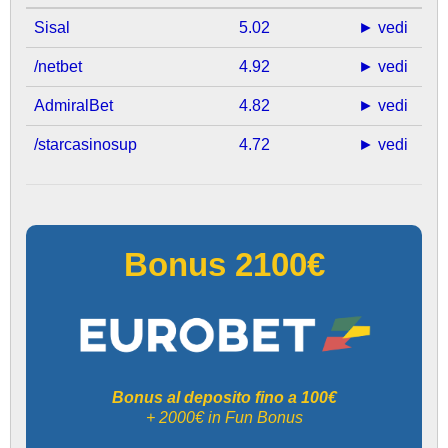
Sisal
5.02
► vedi
/netbet
4.92
► vedi
AdmiralBet
4.82
► vedi
/starcasinosup
4.72
► vedi
Bonus 2100€
Bonus al deposito fino a 100€
+ 2000€ in Fun Bonus