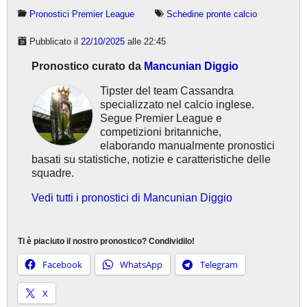
Pronostici Premier League
Schedine pronte calcio
Pubblicato il
22/10/2025
alle 22:45
Pronostico curato da
Mancunian Diggio
Tipster del team Cassandra
specializzato nel calcio inglese.
Segue Premier League e
competizioni britanniche,
elaborando manualmente pronostici
basati su statistiche, notizie e caratteristiche delle
squadre.
Vedi tutti i pronostici di Mancunian Diggio
Ti è piaciuto il nostro pronostico? Condividilo!
Facebook
WhatsApp
Telegram
X