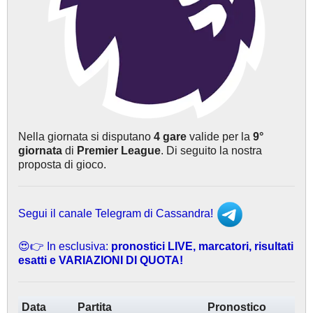
Nella giornata si disputano
4 gare
valide per la
9°
giornata
di
Premier League
. Di seguito la nostra
proposta di gioco.
Segui il canale Telegram di Cassandra!
😍👉 In esclusiva:
pronostici LIVE, marcatori, risultati
esatti e VARIAZIONI DI QUOTA!
Data
Partita
Pronostico