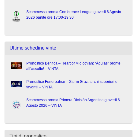
Scommessa pronta Conference League giovedì 6 Agosto
2026 partite ore 17:00-19:30
Ultime schedine vinte
Pronostico Benfica – Heart of Midlothian: “Águias” pronte
all’assalto! – VINTA
Pronostico Fenerbahce – Sturm Graz: turchi superiori e
favoriti! – VINTA
Scommessa pronta Primera División Argentina giovedì 6
Agosto 2026 – VINTA
Tipi di pronostico