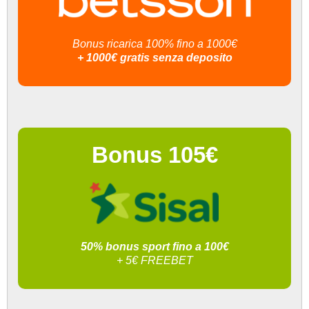
Bonus ricarica 100% fino a 1000€
+ 1000€ gratis senza deposito
Bonus 105€
50% bonus sport fino a 100€
+ 5€ FREEBET