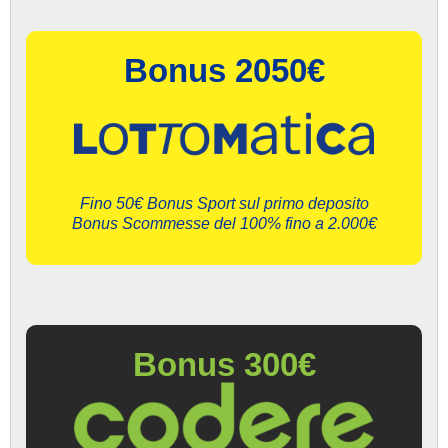
Bonus 2050€
Fino 50€ Bonus Sport sul primo deposito
Bonus Scommesse del 100% fino a 2.000€
Bonus 300€