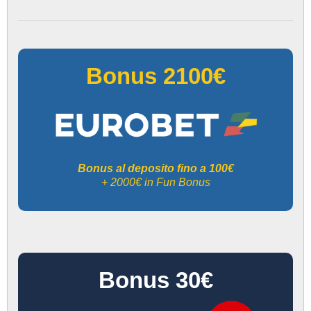
Bonus 2100€
Bonus al deposito fino a 100€
+ 2000€ in Fun Bonus
Bonus 30€