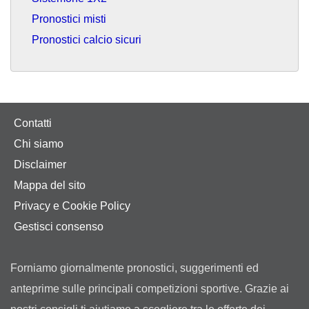
Pronostici misti
Pronostici calcio sicuri
Contatti
Chi siamo
Disclaimer
Mappa del sito
Privacy e Cookie Policy
Gestisci consenso
Forniamo giornalmente pronostici, suggerimenti ed
anteprime sulle principali competizioni sportive. Grazie ai