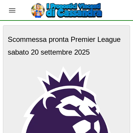
S
k
Scommessa pronta Premier League
i
p
sabato 20 settembre 2025
t
o
m
a
i
n
c
o
n
t
e
n
t