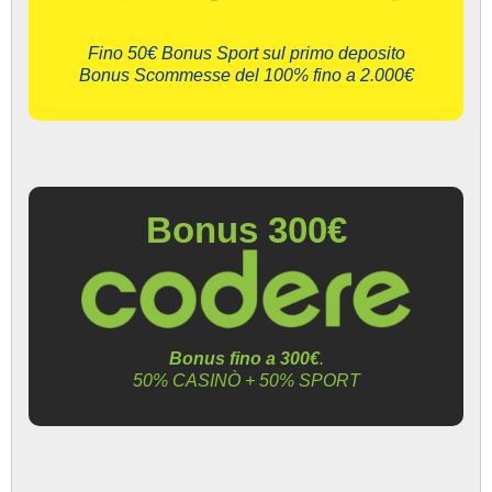
Fino 50€ Bonus Sport sul primo deposito
Bonus Scommesse del 100% fino a 2.000€
Bonus 300€
Bonus fino a 300€
.
50% CASINÒ + 50% SPORT