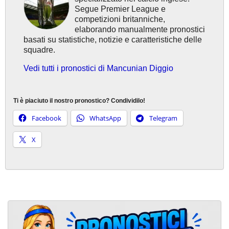
Segue Premier League e
competizioni britanniche,
elaborando manualmente pronostici
basati su statistiche, notizie e caratteristiche delle
squadre.
Vedi tutti i pronostici di Mancunian Diggio
Ti è piaciuto il nostro pronostico? Condividilo!
Facebook
WhatsApp
Telegram
X