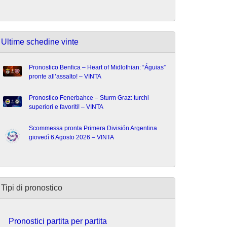
Ultime schedine vinte
Pronostico Benfica – Heart of Midlothian: “Águias”
pronte all’assalto! – VINTA
Pronostico Fenerbahce – Sturm Graz: turchi
superiori e favoriti! – VINTA
Scommessa pronta Primera División Argentina
giovedì 6 Agosto 2026 – VINTA
Tipi di pronostico
Pronostici partita per partita