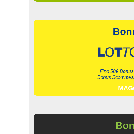
Bon
Fino 50€ Bonus 
Bonus Scommesse
MAGG
Bon