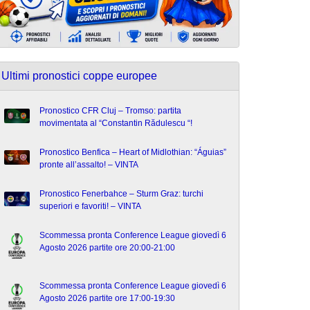
Ultimi pronostici coppe europee
Pronostico CFR Cluj – Tromso: partita
movimentata al “Constantin Rădulescu “!
Pronostico Benfica – Heart of Midlothian: “Águias”
pronte all’assalto! – VINTA
Pronostico Fenerbahce – Sturm Graz: turchi
superiori e favoriti! – VINTA
Scommessa pronta Conference League giovedì 6
Agosto 2026 partite ore 20:00-21:00
Scommessa pronta Conference League giovedì 6
Agosto 2026 partite ore 17:00-19:30