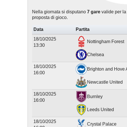
Nella giornata si disputano
7 gare
valide per l
proposta di gioco.
Data
Partita
18/10/2025
Nottingham Forest
13:30
Chelsea
18/10/2025
Brighton and Hove 
16:00
Newcastle United
18/10/2025
Burnley
16:00
Leeds United
18/10/2025
Crystal Palace