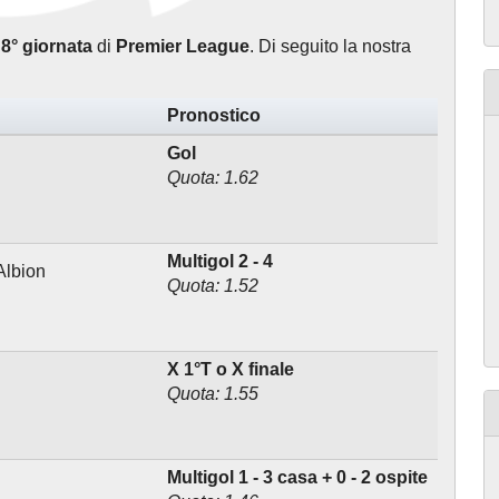
a
8° giornata
di
Premier League
. Di seguito la nostra
Pronostico
Gol
Quota: 1.62
Multigol 2 - 4
Albion
Quota: 1.52
X 1°T o X finale
Quota: 1.55
Multigol 1 - 3 casa + 0 - 2 ospite