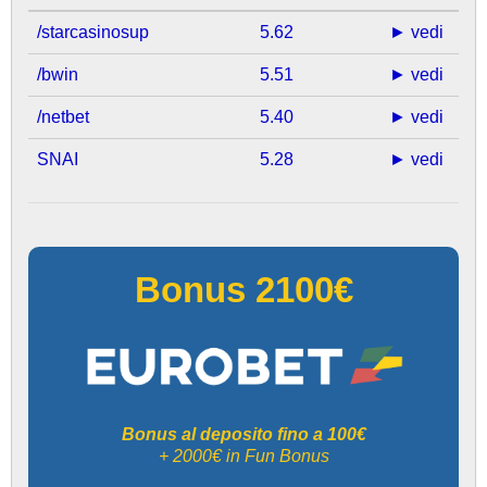
/starcasinosup
5.62
► vedi
/bwin
5.51
► vedi
/netbet
5.40
► vedi
SNAI
5.28
► vedi
Bonus 2100€
Bonus al deposito fino a 100€
+ 2000€ in Fun Bonus