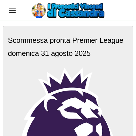
S
k
Scommessa pronta Premier League
i
p
domenica 31 agosto 2025
t
o
m
a
i
n
c
o
n
t
e
n
t