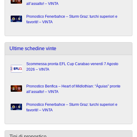
all’assalto! – VINTA
Pronostico Fenerbahce – Sturm Graz: turchi superiori e
favoriti! – VINTA
Ultime schedine vinte
Scommessa pronta EFL Cup Carabao venerdì 7 Agosto
2026 – VINTA
Pronostico Benfica – Heart of Midlothian: “Águias” pronte
all’assalto! – VINTA
Pronostico Fenerbahce – Sturm Graz: turchi superiori e
favoriti! – VINTA
Tipi di pronostico