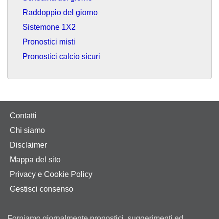
Raddoppio del giorno
Sistemone 1X2
Pronostici misti
Pronostici calcio sicuri
Contatti
Chi siamo
Disclaimer
Mappa del sito
Privacy e Cookie Policy
Gestisci consenso
Forniamo giornalmente pronostici, suggerimenti ed