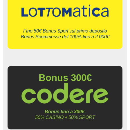
Fino 50€ Bonus Sport sul primo deposito
Bonus Scommesse del 100% fino a 2.000€
Bonus 300€
Bonus fino a 300€
.
50% CASINÒ + 50% SPORT