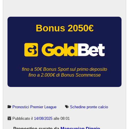
Bonus 2050€
fino a 50€ Bonus Sport sul primo deposito
fino a 2.000€ di Bonus Scommesse
Pronostici Premier League
Schedine pronte calcio
Pubblicato il
14/08/2025
alle 08:01
Pronostico curato da
Mancunian Diggio