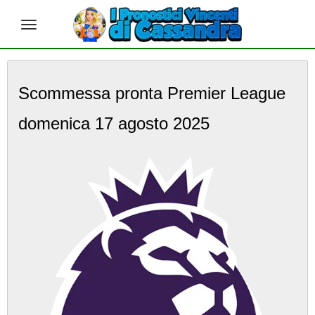
S
k
Scommessa pronta Premier League
i
p
domenica 17 agosto 2025
t
o
m
a
i
n
c
o
n
t
e
n
t