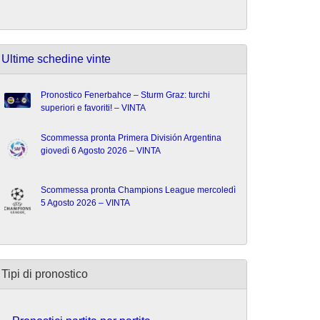
Ultime schedine vinte
Pronostico Fenerbahce – Sturm Graz: turchi
superiori e favoriti! – VINTA
Scommessa pronta Primera División Argentina
giovedì 6 Agosto 2026 – VINTA
Scommessa pronta Champions League mercoledì
5 Agosto 2026 – VINTA
Tipi di pronostico