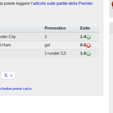
ta potete leggere l’
articolo sulle partite della Premier
Pronostico
Esito
ster City
2
1-4
st Ham
gol
0-0
1+under 3,5
1-0
X
chedine pronte calcio