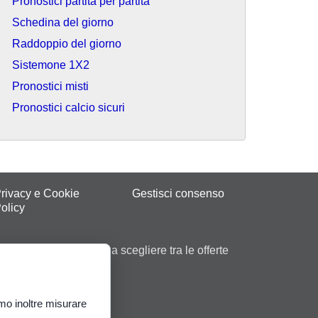
Pronostici partita per partita
Schedina del giorno
Raddoppio del giorno
Sistemone 1X2
Pronostici misti
Pronostici calcio sicuri
rivacy e Cookie
Gestisci consenso
olicy
 consigli ti aiutiamo a scegliere tra le offerte
ei Monopoli.
ità di vincita
.
mo inoltre misurare