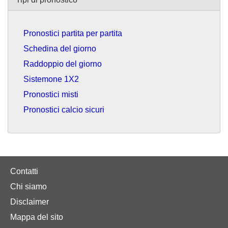
Pronostici partita per partita
Schedina del giorno
Raddoppio del giorno
Sistemone 1X2
Pronostici misti
Pronostici calcio sicuri
Contatti
Chi siamo
Disclaimer
Mappa del sito