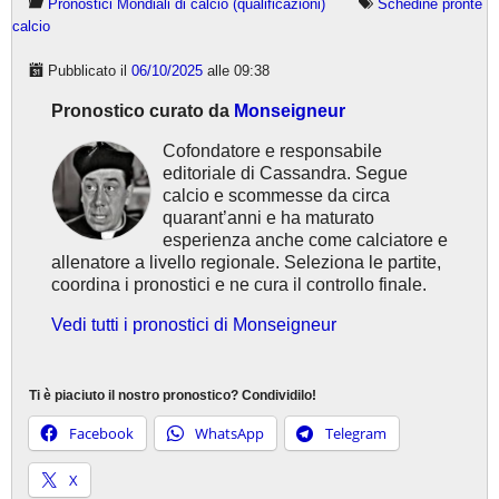
Pronostici Mondiali di calcio (qualificazioni)
Schedine pronte
calcio
Pubblicato il
06/10/2025
alle 09:38
Pronostico curato da
Monseigneur
Cofondatore e responsabile
editoriale di Cassandra. Segue
calcio e scommesse da circa
quarant’anni e ha maturato
esperienza anche come calciatore e
allenatore a livello regionale. Seleziona le partite,
coordina i pronostici e ne cura il controllo finale.
Vedi tutti i pronostici di Monseigneur
Ti è piaciuto il nostro pronostico? Condividilo!
Facebook
WhatsApp
Telegram
X