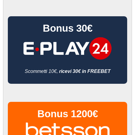
Bonus 30€
Scommetti 10€,
ricevi 30€ in FREEBET
Bonus 1200€