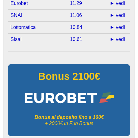
Eurobet
11.29
► vedi
SNAI
11.06
► vedi
Lottomatica
10.84
► vedi
Sisal
10.61
► vedi
Bonus 2100€
Bonus al deposito fino a 100€
+ 2000€ in Fun Bonus