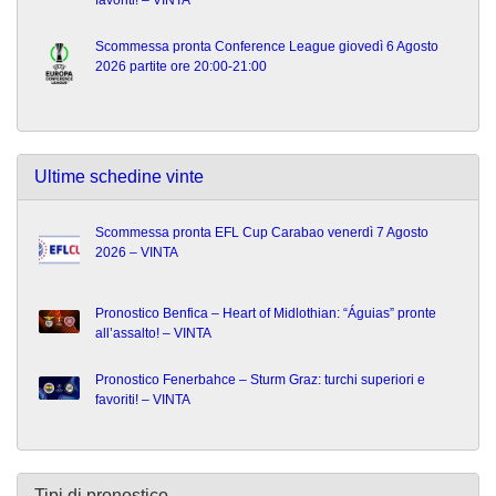
favoriti! – VINTA
Scommessa pronta Conference League giovedì 6 Agosto
2026 partite ore 20:00-21:00
Ultime schedine vinte
Scommessa pronta EFL Cup Carabao venerdì 7 Agosto
2026 – VINTA
Pronostico Benfica – Heart of Midlothian: “Águias” pronte
all’assalto! – VINTA
Pronostico Fenerbahce – Sturm Graz: turchi superiori e
favoriti! – VINTA
Tipi di pronostico