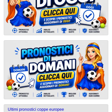
Ultimi pronostici coppe europee