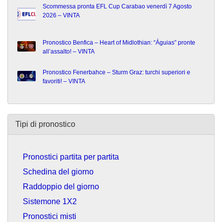
Scommessa pronta EFL Cup Carabao venerdì 7 Agosto
2026 – VINTA
Pronostico Benfica – Heart of Midlothian: “Águias” pronte
all’assalto! – VINTA
Pronostico Fenerbahce – Sturm Graz: turchi superiori e
favoriti! – VINTA
Tipi di pronostico
Pronostici partita per partita
Schedina del giorno
Raddoppio del giorno
Sistemone 1X2
Pronostici misti