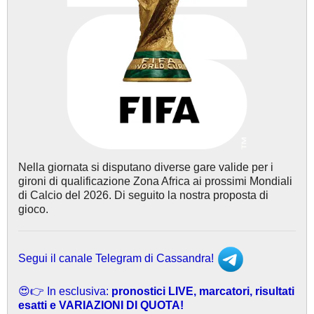
Nella giornata si disputano diverse gare valide per i
gironi di qualificazione Zona Africa ai prossimi Mondiali
di Calcio del 2026. Di seguito la nostra proposta di
gioco.
Segui il canale Telegram di Cassandra!
😍👉 In esclusiva:
pronostici LIVE, marcatori, risultati
esatti e VARIAZIONI DI QUOTA!