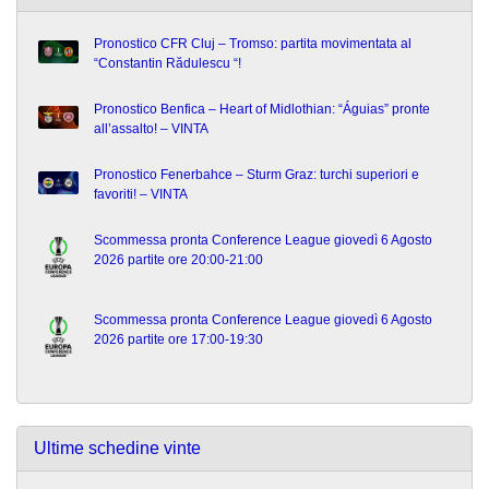
Pronostico CFR Cluj – Tromso: partita movimentata al
“Constantin Rădulescu “!
Pronostico Benfica – Heart of Midlothian: “Águias” pronte
all’assalto! – VINTA
Pronostico Fenerbahce – Sturm Graz: turchi superiori e
favoriti! – VINTA
Scommessa pronta Conference League giovedì 6 Agosto
2026 partite ore 20:00-21:00
Scommessa pronta Conference League giovedì 6 Agosto
2026 partite ore 17:00-19:30
Ultime schedine vinte