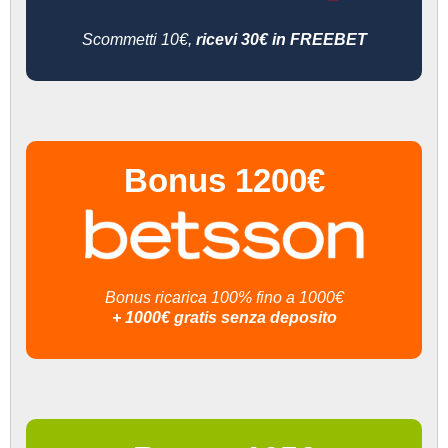
Scommetti 10€,
ricevi 30€ in FREEBET
Bonus 1200€
Bonus ricarica 100% fino a 1000€
+ 1000€ gratis senza deposito