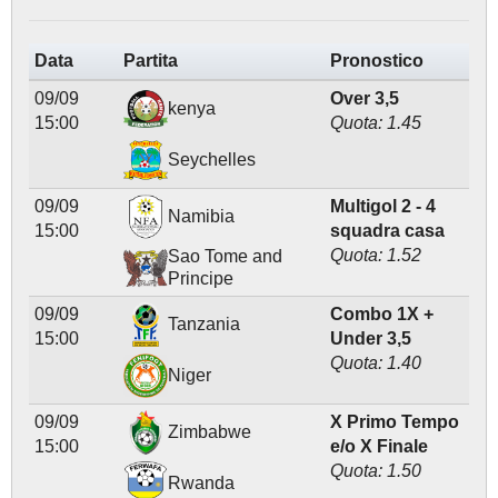
Data
Partita
Pronostico
09/09
Over 3,5
kenya
15:00
Quota: 1.45
Seychelles
09/09
Multigol 2 - 4
Namibia
15:00
squadra casa
Quota: 1.52
Sao Tome and
Principe
09/09
Combo 1X +
Tanzania
15:00
Under 3,5
Quota: 1.40
Niger
09/09
X Primo Tempo
Zimbabwe
15:00
e/o X Finale
Quota: 1.50
Rwanda