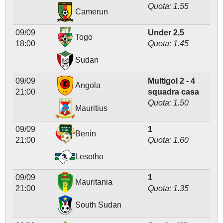
Quota: 1.55
Camerun
09/09
Under 2,5
Togo
18:00
Quota: 1.45
Sudan
09/09
Multigol 2 - 4
Angola
21:00
squadra casa
Quota: 1.50
Mauritius
09/09
1
Benin
21:00
Quota: 1.60
Lesotho
09/09
1
Mauritania
21:00
Quota: 1.35
South Sudan