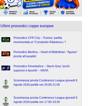
Ultimi pronostici coppe europee
Pronostico CFR Cluj – Tromso: partita
movimentata al “Constantin Rădulescu “!
Pronostico Benfica – Heart of Midlothian: “Águias”
pronte all’assalto!
Pronostico Fenerbahce – Sturm Graz: turchi
superiori e favoriti! – VINTA
Scommessa pronta Conference League giovedì 6
Agosto 2026 partite ore 20:00-21:00
Scommessa pronta Conference League giovedì 6
Agosto 2026 partite ore 17:00-19:30