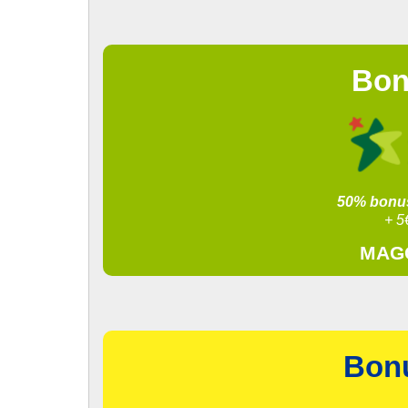
Bon
50% bonus
+ 
MAGG
Bon