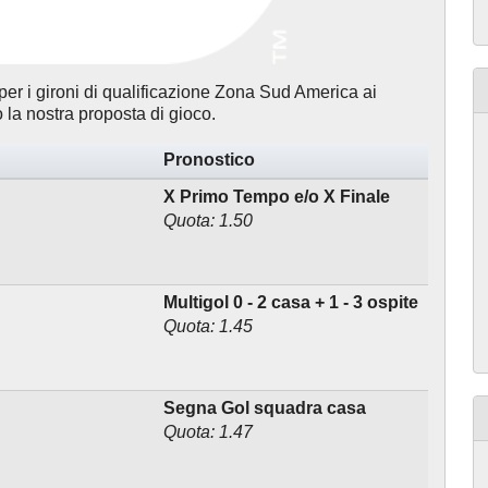
per i gironi di qualificazione Zona Sud America ai
 la nostra proposta di gioco.
Pronostico
X Primo Tempo e/o X Finale
Quota: 1.50
Multigol 0 - 2 casa + 1 - 3 ospite
Quota: 1.45
Segna Gol squadra casa
Quota: 1.47