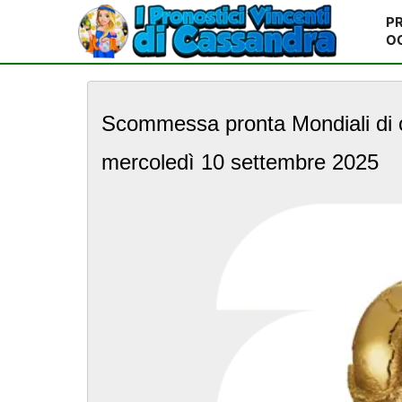
PR
O
S
k
Scommessa pronta Mondiali di ca
i
p
mercoledì 10 settembre 2025
t
o
m
a
i
n
c
o
n
t
e
n
t