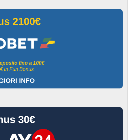
us 2100€
eposito fino a 100€
€ in Fun Bonus
IORI INFO
nus 30€