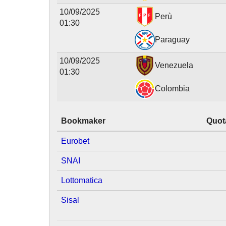
10/09/2025
Perù
01:30
Paraguay
10/09/2025
Venezuela
01:30
Colombia
Bookmaker
Quot
Eurobet
SNAI
Lottomatica
Sisal