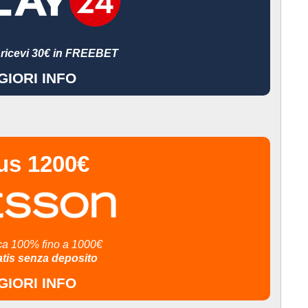
,
ricevi 30€ in FREEBET
IORI INFO
us 1200€
ca 100% fino a 1000€
atis senza deposito
IORI INFO