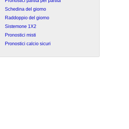
Pronostici partita per partita
Schedina del giorno
Raddoppio del giorno
Sistemone 1X2
Pronostici misti
Pronostici calcio sicuri