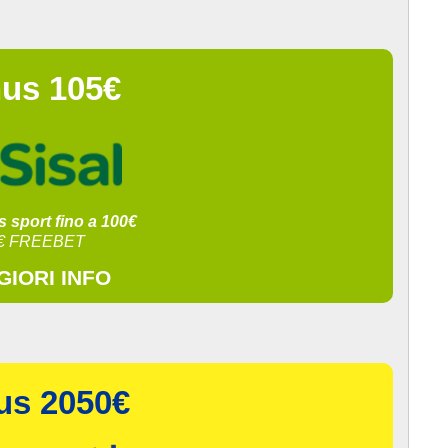
us 105€
 sport fino a 100€
5€ FREEBET
IORI INFO
us 2050€