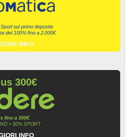
Sport sul primo deposito
 del 100% fino a 2.000€
IORI INFO
us 300€
 fino a 300€
.
INÒ + 50% SPORT
IORI INFO