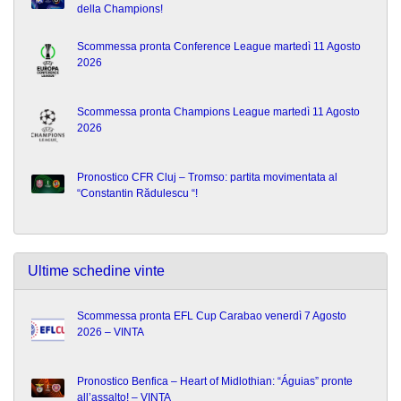
della Champions!
Scommessa pronta Conference League martedì 11 Agosto
2026
Scommessa pronta Champions League martedì 11 Agosto
2026
Pronostico CFR Cluj – Tromso: partita movimentata al
“Constantin Rădulescu “!
Ultime schedine vinte
Scommessa pronta EFL Cup Carabao venerdì 7 Agosto
2026 – VINTA
Pronostico Benfica – Heart of Midlothian: “Águias” pronte
all’assalto! – VINTA