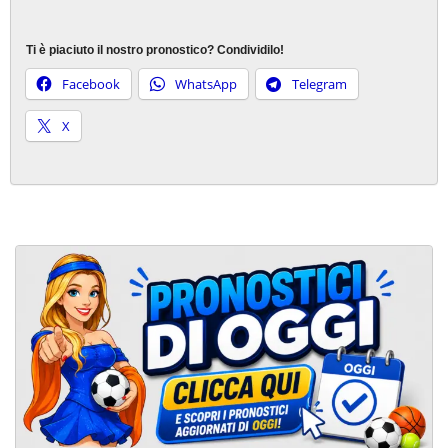
Ti è piaciuto il nostro pronostico? Condividilo!
Facebook
WhatsApp
Telegram
X