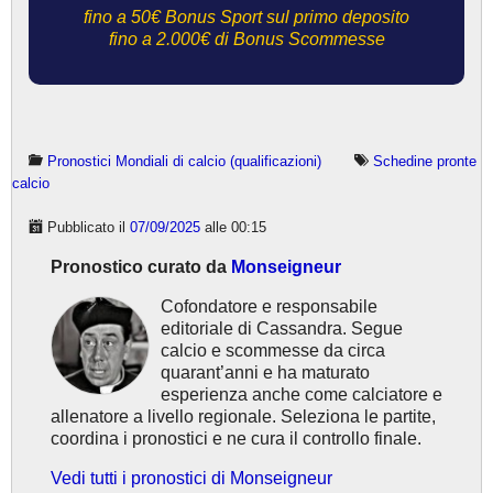
fino a 50€ Bonus Sport sul primo deposito
fino a 2.000€ di Bonus Scommesse
Pronostici Mondiali di calcio (qualificazioni)
Schedine pronte
calcio
Pubblicato il
07/09/2025
alle 00:15
Pronostico curato da
Monseigneur
Cofondatore e responsabile
editoriale di Cassandra. Segue
calcio e scommesse da circa
quarant’anni e ha maturato
esperienza anche come calciatore e
allenatore a livello regionale. Seleziona le partite,
coordina i pronostici e ne cura il controllo finale.
Vedi tutti i pronostici di Monseigneur