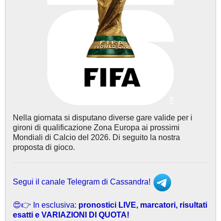
Nella giornata si disputano diverse gare valide per i
gironi di qualificazione Zona Europa ai prossimi
Mondiali di Calcio del 2026. Di seguito la nostra
proposta di gioco.
Segui il canale Telegram di Cassandra!
😍👉 In esclusiva:
pronostici LIVE, marcatori, risultati
esatti e VARIAZIONI DI QUOTA!