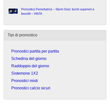
Pronostico Fenerbahce – Sturm Graz: turchi superiori e
favoriti! – VINTA
Tipi di pronostico
Pronostici partita per partita
Schedina del giorno
Raddoppio del giorno
Sistemone 1X2
Pronostici misti
Pronostici calcio sicuri