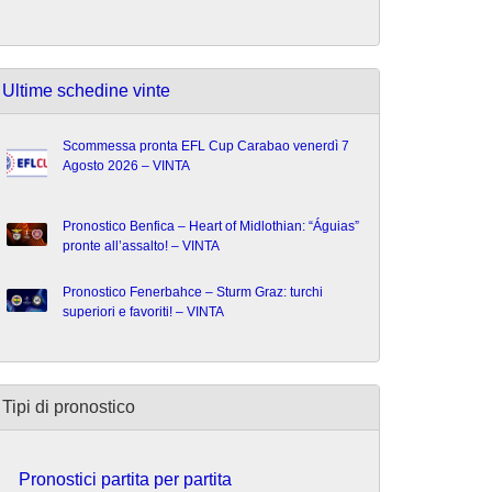
Ultime schedine vinte
Scommessa pronta EFL Cup Carabao venerdì 7
Agosto 2026 – VINTA
Pronostico Benfica – Heart of Midlothian: “Águias”
pronte all’assalto! – VINTA
Pronostico Fenerbahce – Sturm Graz: turchi
superiori e favoriti! – VINTA
Tipi di pronostico
Pronostici partita per partita