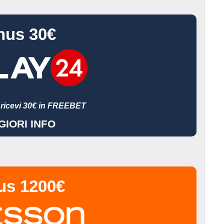
nus 30€
,
ricevi 30€ in FREEBET
IORI INFO
us 1200€