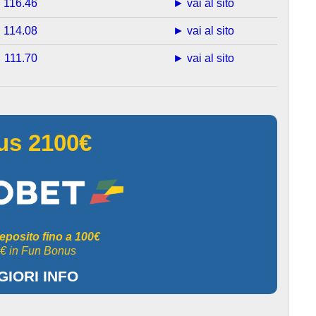
116.46
► vai al sito
114.08
► vai al sito
111.70
► vai al sito
us 2100€
eposito fino a 100€
€ in Fun Bonus
IORI INFO