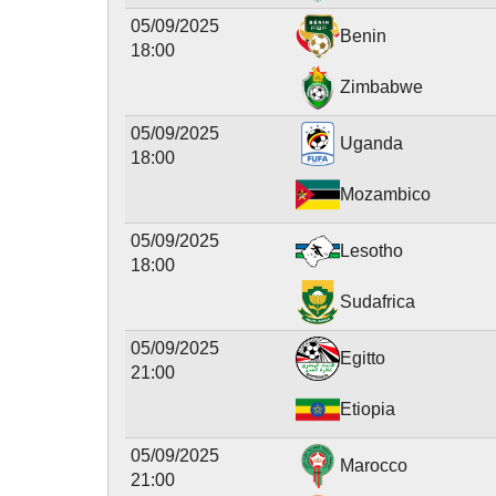
05/09/2025
Benin
18:00
Zimbabwe
05/09/2025
Uganda
18:00
Mozambico
05/09/2025
Lesotho
18:00
Sudafrica
05/09/2025
Egitto
21:00
Etiopia
05/09/2025
Marocco
21:00