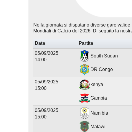
Nella giornata si disputano diverse gare valide p
Mondiali di Calcio del 2026. Di seguito la nostr
Data
Partita
05/09/2025
South Sudan
14:00
DR Congo
05/09/2025
kenya
15:00
Gambia
05/09/2025
Namibia
15:00
Malawi