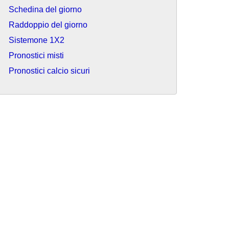
Schedina del giorno
Raddoppio del giorno
Sistemone 1X2
Pronostici misti
Pronostici calcio sicuri