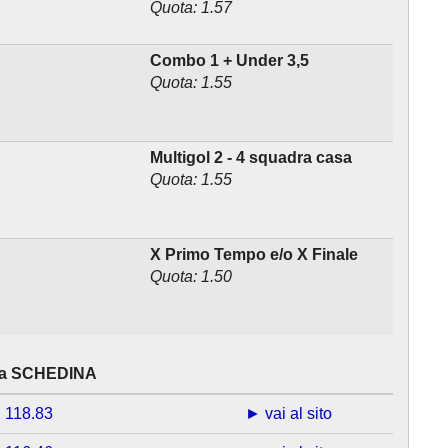
Quota: 1.57
Combo 1 + Under 3,5
Quota: 1.55
Multigol 2 - 4 squadra casa
Quota: 1.55
X Primo Tempo e/o X Finale
Quota: 1.50
a SCHEDINA
118.83
► vai al sito