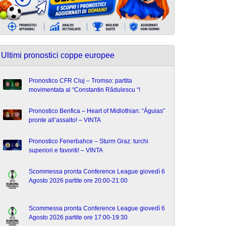
Ultimi pronostici coppe europee
Pronostico CFR Cluj – Tromso: partita
movimentata al “Constantin Rădulescu “!
Pronostico Benfica – Heart of Midlothian: “Águias”
pronte all’assalto! – VINTA
Pronostico Fenerbahce – Sturm Graz: turchi
superiori e favoriti! – VINTA
Scommessa pronta Conference League giovedì 6
Agosto 2026 partite ore 20:00-21:00
Scommessa pronta Conference League giovedì 6
Agosto 2026 partite ore 17:00-19:30