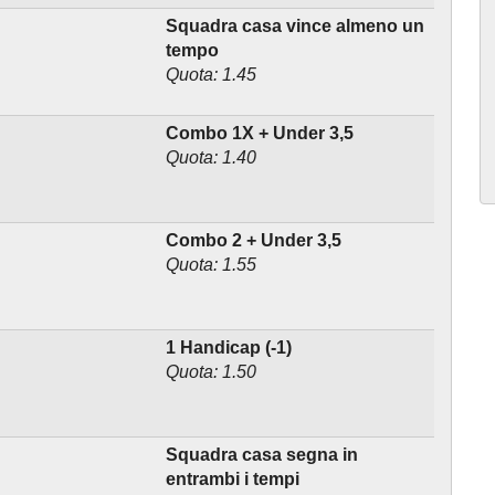
Squadra casa vince almeno un
tempo
Quota: 1.45
Combo 1X + Under 3,5
Quota: 1.40
Combo 2 + Under 3,5
Quota: 1.55
1 Handicap (-1)
Quota: 1.50
Squadra casa segna in
entrambi i tempi