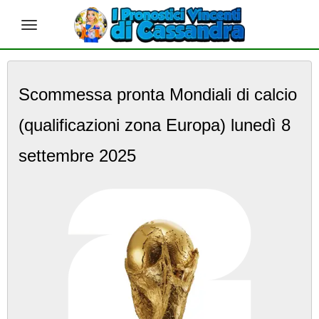
S
k
Scommessa pronta Mondiali di calcio
i
p
(qualificazioni zona Europa) lunedì 8
t
o
m
settembre 2025
a
i
n
c
o
n
t
e
n
t