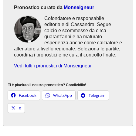
Pronostico curato da
Monseigneur
Cofondatore e responsabile
editoriale di Cassandra. Segue
calcio e scommesse da circa
quarant’anni e ha maturato
esperienza anche come calciatore e
allenatore a livello regionale. Seleziona le partite,
coordina i pronostici e ne cura il controllo finale.
Vedi tutti i pronostici di Monseigneur
Ti è piaciuto il nostro pronostico? Condividilo!
Facebook
WhatsApp
Telegram
X