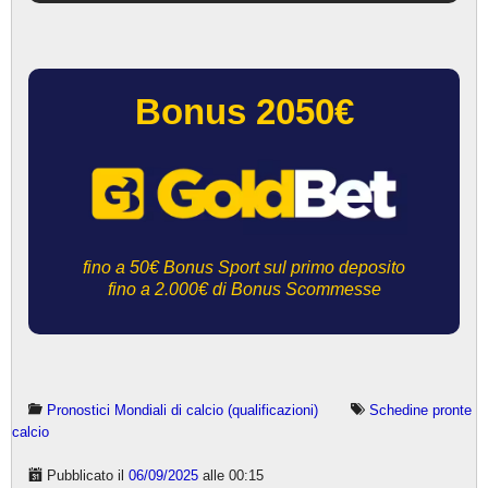
Bonus 2050€
fino a 50€ Bonus Sport sul primo deposito
fino a 2.000€ di Bonus Scommesse
Pronostici Mondiali di calcio (qualificazioni)
Schedine pronte
calcio
Pubblicato il
06/09/2025
alle 00:15