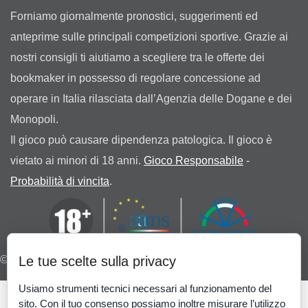
Forniamo giornalmente pronostici, suggerimenti ed
anteprime sulle principali competizioni sportive. Grazie ai
nostri consigli ti aiutiamo a scegliere tra le offerte dei
bookmaker in possesso di regolare concessione ad
operare in Italia rilasciata dall’Agenzia delle Dogane e dei
Monopoli.
Il gioco può causare dipendenza patologica. Il gioco è
vietato ai minori di 18 anni.
Gioco Responsabile
-
Probabilità di vincita
.
Le tue scelte sulla privacy
© 2026 I pronostici vincenti di Cassandra
Usiamo strumenti tecnici necessari al funzionamento del
sito. Con il tuo consenso possiamo inoltre misurare l’utilizzo