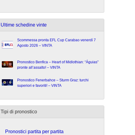
Ultime schedine vinte
Scommessa pronta EFL Cup Carabao venerdì 7
Agosto 2026 – VINTA
Pronostico Benfica – Heart of Midlothian: “Águias”
pronte all’assalto! – VINTA
Pronostico Fenerbahce – Sturm Graz: turchi
superiori e favoriti! – VINTA
Tipi di pronostico
Pronostici partita per partita