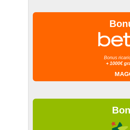
Bon
Bonus ricari
+ 1000€ gr
MAGG
Bon