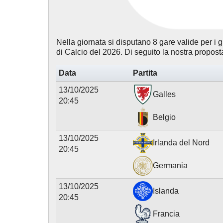
Nella giornata si disputano 8 gare valide per i 
di Calcio del 2026. Di seguito la nostra propost
Data
Partita
13/10/2025
Galles
20:45
Belgio
13/10/2025
Irlanda del Nord
20:45
Germania
13/10/2025
Islanda
20:45
Francia