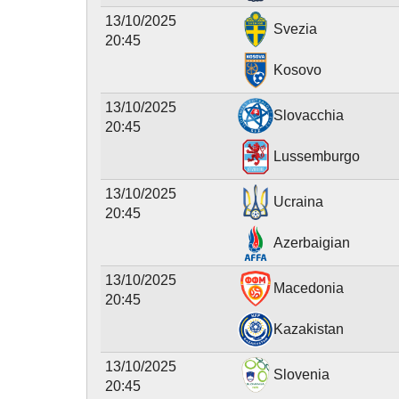
13/10/2025
Svezia
20:45
Kosovo
13/10/2025
Slovacchia
20:45
Lussemburgo
13/10/2025
Ucraina
20:45
Azerbaigian
13/10/2025
Macedonia
20:45
Kazakistan
13/10/2025
Slovenia
20:45