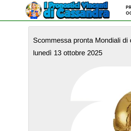
PR
O
S
k
Scommessa pronta Mondiali di ca
i
p
lunedì 13 ottobre 2025
t
o
m
a
i
n
c
o
n
t
e
n
t