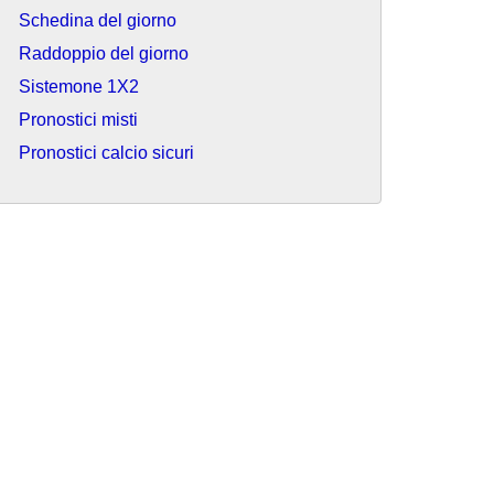
Schedina del giorno
Raddoppio del giorno
Sistemone 1X2
Pronostici misti
Pronostici calcio sicuri