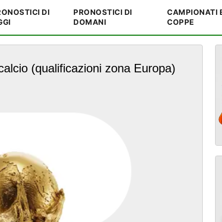
ONOSTICI DI
PRONOSTICI DI
CAMPIONATI 
GGI
DOMANI
COPPE
lcio (qualificazioni zona Europa)