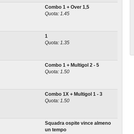
Combo 1 + Over 1,5
Quota: 1.45
1
Quota: 1.35
Combo 1 + Multigol 2 - 5
Quota: 1.50
Combo 1X + Multigol 1 - 3
Quota: 1.50
Squadra ospite vince almeno
un tempo