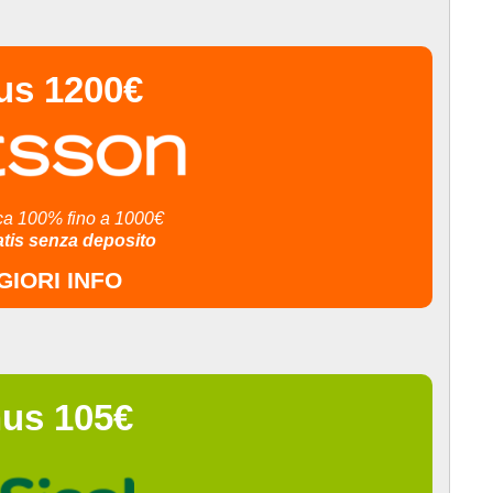
us 1200€
ca 100% fino a 1000€
atis senza deposito
IORI INFO
us 105€