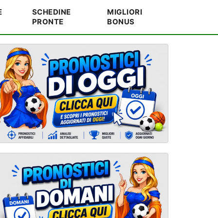
E
SCHEDINE
MIGLIORI
PRONTE
BONUS