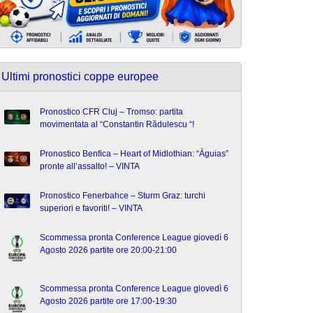
Ultimi pronostici coppe europee
Pronostico CFR Cluj – Tromso: partita
movimentata al “Constantin Rădulescu “!
Pronostico Benfica – Heart of Midlothian: “Águias”
pronte all’assalto! – VINTA
Pronostico Fenerbahce – Sturm Graz: turchi
superiori e favoriti! – VINTA
Scommessa pronta Conference League giovedì 6
Agosto 2026 partite ore 20:00-21:00
Scommessa pronta Conference League giovedì 6
Agosto 2026 partite ore 17:00-19:30