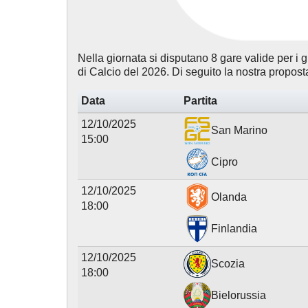
Nella giornata si disputano 8 gare valide per i 
di Calcio del 2026. Di seguito la nostra propost
Data
Partita
12/10/2025
San Marino
15:00
Cipro
12/10/2025
Olanda
18:00
Finlandia
12/10/2025
Scozia
18:00
Bielorussia