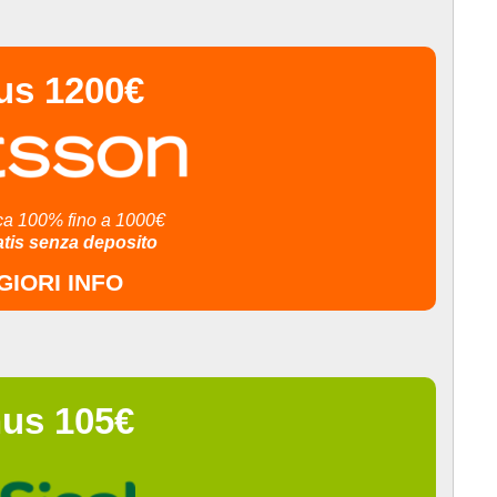
us 1200€
ca 100% fino a 1000€
atis senza deposito
IORI INFO
us 105€