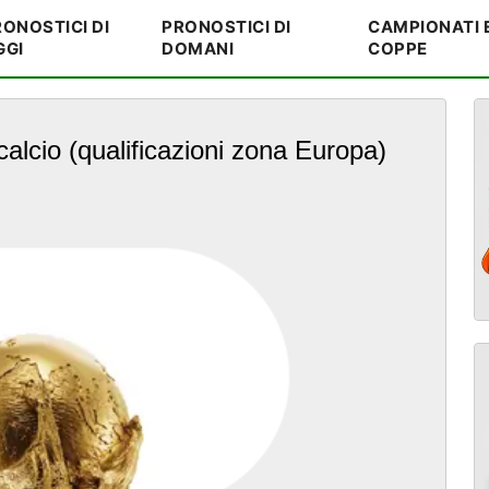
ONOSTICI DI
PRONOSTICI DI
CAMPIONATI 
GGI
DOMANI
COPPE
lcio (qualificazioni zona Europa)