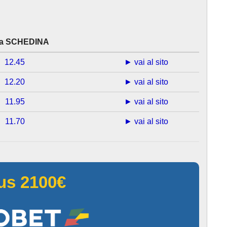
a SCHEDINA
12.45
► vai al sito
12.20
► vai al sito
11.95
► vai al sito
11.70
► vai al sito
us 2100€