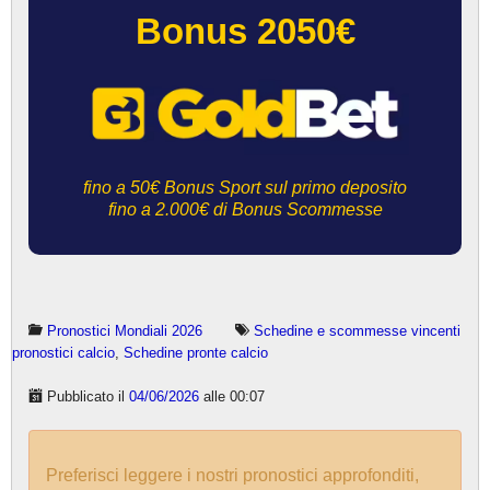
Bonus 2050€
fino a 50€ Bonus Sport sul primo deposito
fino a 2.000€ di Bonus Scommesse
Pronostici Mondiali 2026
Schedine e scommesse vincenti
pronostici calcio
,
Schedine pronte calcio
Pubblicato il
04/06/2026
alle 00:07
Preferisci leggere i nostri pronostici approfonditi,