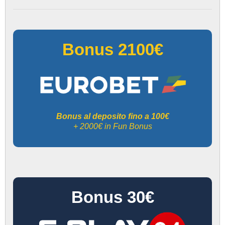
Bonus 2100€
Bonus al deposito fino a 100€
+ 2000€ in Fun Bonus
Bonus 30€