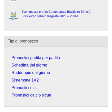
Scommessa pronta Campeonato Brasileiro Série A –
Brasileirão sabato 8 Agosto 2026 – VINTA
Tipi di pronostico
Pronostici partita per partita
Schedina del giorno
Raddoppio del giorno
Sistemone 1X2
Pronostici misti
Pronostici calcio sicuri