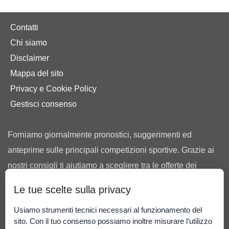
Contatti
Chi siamo
Disclaimer
Mappa del sito
Privacy e Cookie Policy
Gestisci consenso
Forniamo giornalmente pronostici, suggerimenti ed
anteprime sulle principali competizioni sportive. Grazie ai
nostri consigli ti aiutiamo a scegliere tra le offerte dei
bookmaker in possesso di regolare concessione ad
Le tue scelte sulla privacy
operare in Italia rilasciata dall’Agenzia delle Dogane e dei
Usiamo strumenti tecnici necessari al funzionamento del
Monopoli.
sito. Con il tuo consenso possiamo inoltre misurare l’utilizzo
Il gioco può causare dipendenza patologica. Il gioco è