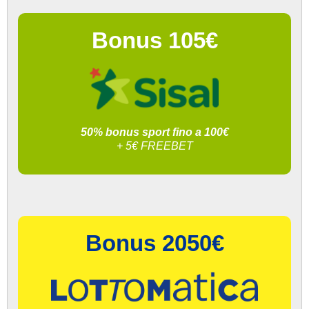
Bonus 105€
50% bonus sport fino a 100€
+ 5€ FREEBET
Bonus 2050€