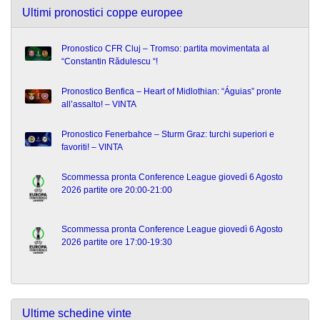
Ultimi pronostici coppe europee
Pronostico CFR Cluj – Tromso: partita movimentata al
“Constantin Rădulescu “!
Pronostico Benfica – Heart of Midlothian: “Águias” pronte
all’assalto! – VINTA
Pronostico Fenerbahce – Sturm Graz: turchi superiori e
favoriti! – VINTA
Scommessa pronta Conference League giovedì 6 Agosto
2026 partite ore 20:00-21:00
Scommessa pronta Conference League giovedì 6 Agosto
2026 partite ore 17:00-19:30
Ultime schedine vinte