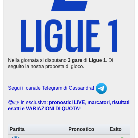
Nella giornata si disputano
3 gare
di
Ligue 1
. Di
seguito la nostra proposta di gioco.
Segui il canale Telegram di Cassandra!
😍👉 In esclusiva:
pronostici LIVE, marcatori, risultati
esatti e VARIAZIONI DI QUOTA!
Partita
Pronostico
Esito