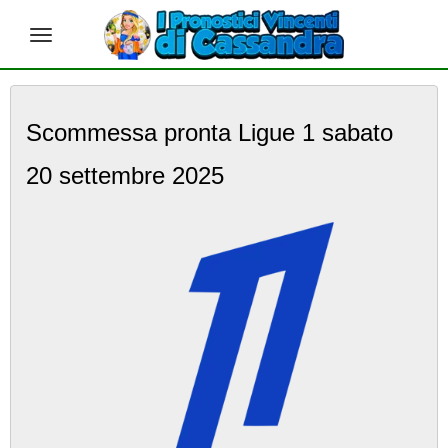
S
k
Scommessa pronta Ligue 1 sabato
i
p
20 settembre 2025
t
o
m
a
i
n
c
o
n
t
e
n
t