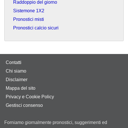
Raddoppio del giorno
Sistemone 1X2
Pronostici misti
Pronostici calcio sicuri
Contatti
Chi siamo
Disclaimer
Mappa del sito
Privacy e Cookie Policy
Gestisci consenso
Forniamo giornalmente pronostici, suggerimenti ed