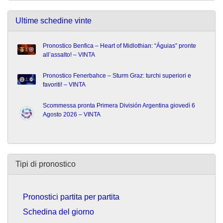
Ultime schedine vinte
Pronostico Benfica – Heart of Midlothian: “Águias” pronte
all’assalto! – VINTA
Pronostico Fenerbahce – Sturm Graz: turchi superiori e
favoriti! – VINTA
Scommessa pronta Primera División Argentina giovedì 6
Agosto 2026 – VINTA
Tipi di pronostico
Pronostici partita per partita
Schedina del giorno