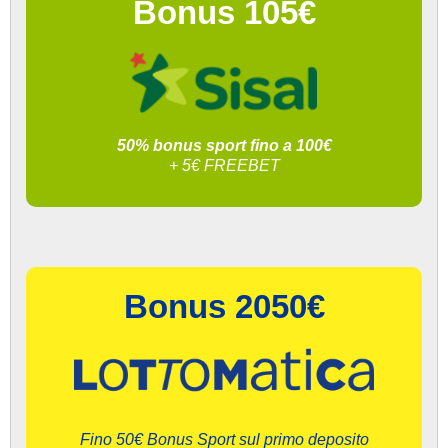
Bonus 105€
50% bonus sport fino a 100€
+ 5€ FREEBET
Bonus 2050€
Fino 50€ Bonus Sport sul primo deposito