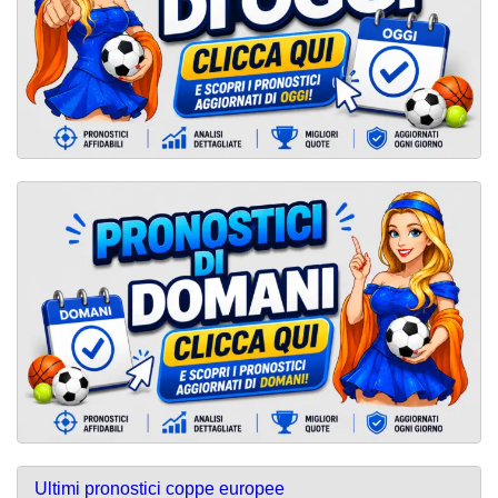
Ultimi pronostici coppe europee