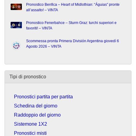
Pronostico Benfica – Heart of Midlothian: “Águias” pronte
all’assalto! – VINTA
Pronostico Fenerbahce – Sturm Graz: turchi superiori e
favoriti! – VINTA
Scommessa pronta Primera División Argentina giovedì 6
Agosto 2026 – VINTA
Tipi di pronostico
Pronostici partita per partita
Schedina del giorno
Raddoppio del giorno
Sistemone 1X2
Pronostici misti