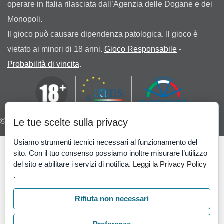
operare in Italia rilasciata dall’Agenzia delle Dogane e dei
Monopoli.
Il gioco può causare dipendenza patologica. Il gioco è
vietato ai minori di 18 anni.
Gioco Responsabile
-
Probabilità di vincita
.
Le tue scelte sulla privacy
© 2026 I pronostici vincenti di Cassandra
Usiamo strumenti tecnici necessari al funzionamento del
sito. Con il tuo consenso possiamo inoltre misurare l’utilizzo
del sito e abilitare i servizi di notifica.
Leggi la Privacy Policy
.
Rifiuta non necessari