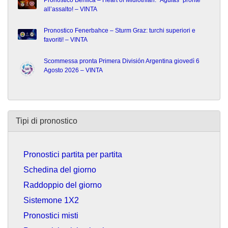
Pronostico Benfica – Heart of Midlothian: “Águias” pronte
all’assalto! – VINTA
Pronostico Fenerbahce – Sturm Graz: turchi superiori e
favoriti! – VINTA
Scommessa pronta Primera División Argentina giovedì 6
Agosto 2026 – VINTA
Tipi di pronostico
Pronostici partita per partita
Schedina del giorno
Raddoppio del giorno
Sistemone 1X2
Pronostici misti