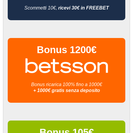
Scommetti 10€,
ricevi 30€ in FREEBET
Bonus 1200€
Bonus ricarica 100% fino a 1000€
+ 1000€ gratis senza deposito
Bonus 105€