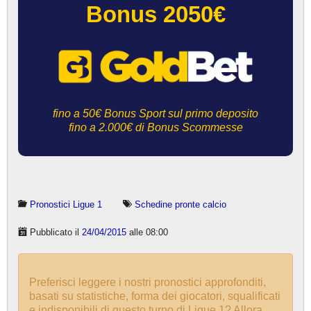
Bonus 2050€
fino a 50€ Bonus Sport sul primo deposito
fino a 2.000€ di Bonus Scommesse
Pronostici Ligue 1
Schedine pronte calcio
Pubblicato il
24/04/2015
alle 08:00
Preferisci leggere i nostri pronostici approfonditi,
basati su statistiche, forma dei giocatori, squalificati
e indisponibili di questo turno di Ligue 1? Allora