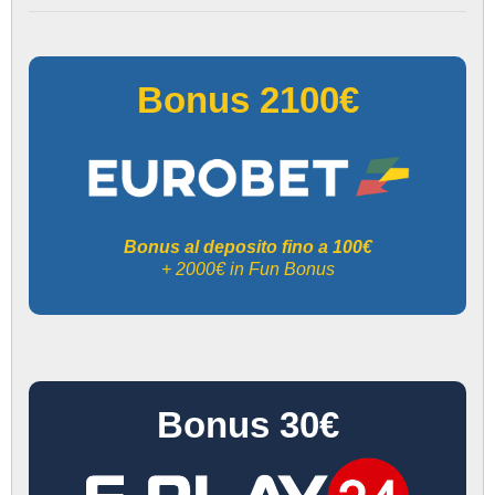
Bonus 2100€
Bonus al deposito fino a 100€
+ 2000€ in Fun Bonus
Bonus 30€