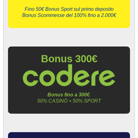
Fino 50€ Bonus Sport sul primo deposito
Bonus Scommesse del 100% fino a 2.000€
Bonus 300€
Bonus fino a 300€
.
50% CASINÒ + 50% SPORT