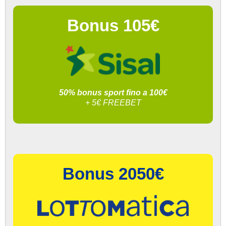
Bonus 105€
50% bonus sport fino a 100€
+ 5€ FREEBET
Bonus 2050€