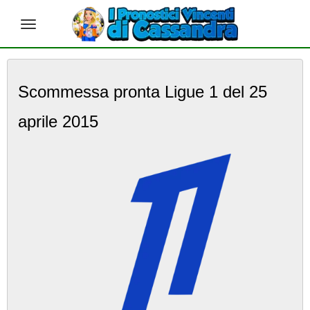
S
k
Scommessa pronta Ligue 1 del 25
i
p
aprile 2015
t
o
m
a
i
n
c
o
n
t
e
n
t