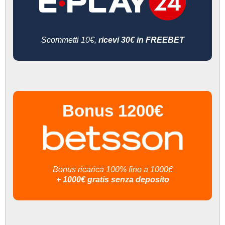
Scommetti 10€,
ricevi 30€ in FREEBET
Bonus 1200€
Bonus ricarica 100% fino a 1000€
+ 1000€ gratis senza deposito