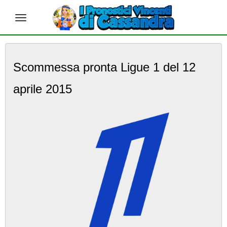
S
k
Scommessa pronta Ligue 1 del 12
i
p
aprile 2015
t
o
m
a
i
n
c
o
n
t
e
n
t