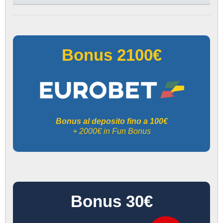
Bonus 2100€
Bonus al deposito fino a 100€
+ 2000€ in Fun Bonus
Bonus 30€