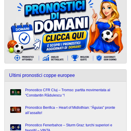
Ultimi pronostici coppe europee
Pronostico CFR Cluj – Tromso: partita movimentata al
“Constantin Rădulescu “!
Pronostico Benfica – Heart of Midlothian: “Águias” pronte
all’assalto!
Pronostico Fenerbahce – Sturm Graz: turchi superiori e
favoriti! – VINTA