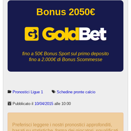
Bonus 2050€
fino a 50€ Bonus Sport sul primo deposito
fino a 2.000€ di Bonus Scommesse
Pronostici Ligue 1
Schedine pronte calcio
Pubblicato il
10/04/2015
alle 10:00
Preferisci leggere i nostri pronostici approfonditi,
basati su statistiche, forma dei giocatori, squalificati