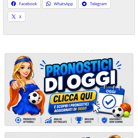
Facebook
WhatsApp
Telegram
X