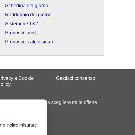
Schedina del giorno
Raddoppio del giorno
Sistemone 1X2
Pronostici misti
Pronostici calcio sicuri
rivacy e Cookie
Gestisci consenso
olicy
 consigli ti aiutiamo a scegliere tra le offerte
ei Monopoli.
ità di vincita
.
mo inoltre misurare