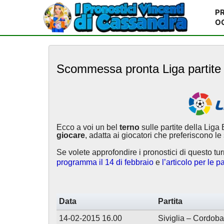
PR
O
S
k
Scommessa pronta Liga partite 
i
p
t
o
m
a
Ecco a voi un bel
terno
sulle partite della Lig
i
giocare
, adatta ai giocatori che preferiscono l
n
c
Se volete approfondire i pronostici di questo tu
o
programma il 14 di febbraio
e
l’articolo per le 
n
t
e
n
Data
Partita
t
14-02-2015 16.00
Siviglia – Cordoba