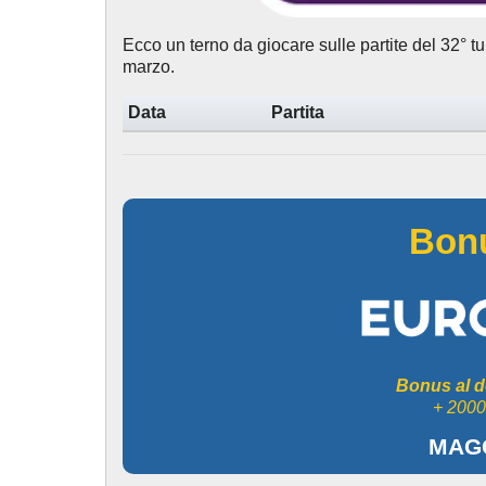
Ecco un terno da giocare sulle partite del 32°
marzo.
Data
Partita
Bon
Bonus al d
+ 2000
MAGG