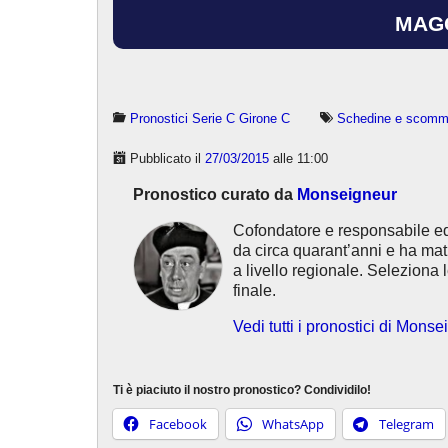
MAGG
Pronostici Serie C Girone C
Schedine e scommes
Pubblicato il
27/03/2015
alle 11:00
Pronostico curato da
Monseigneur
Cofondatore e responsabile e
da circa quarant’anni e ha ma
a livello regionale. Seleziona l
finale.
Vedi tutti i pronostici di Mons
Ti è piaciuto il nostro pronostico? Condividilo!
Facebook
WhatsApp
Telegram