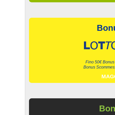
Bon
Fino 50€ Bonus 
Bonus Scommesse
MAGG
Bon