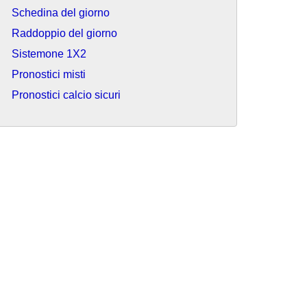
Schedina del giorno
Raddoppio del giorno
Sistemone 1X2
Pronostici misti
Pronostici calcio sicuri