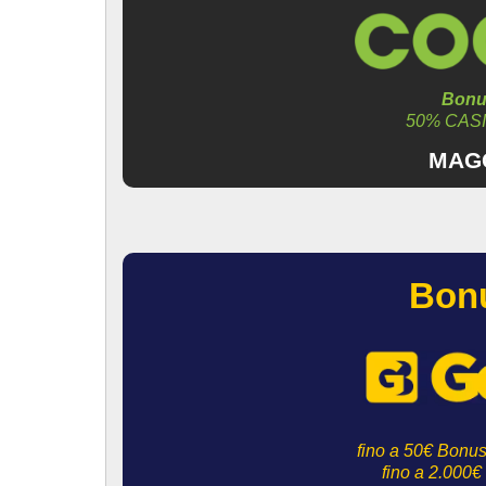
Bonus
50% CAS
MAGG
Bon
fino a 50€ Bonus
fino a 2.000