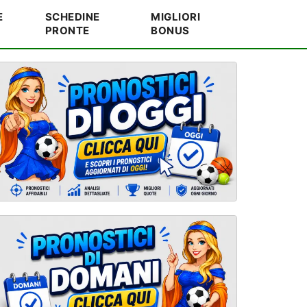
E
SCHEDINE
MIGLIORI
PRONTE
BONUS