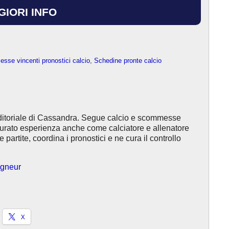
IORI INFO
se vincenti pronostici calcio
,
Schedine pronte calcio
ditoriale di Cassandra. Segue calcio e scommesse
turato esperienza anche come calciatore e allenatore
e partite, coordina i pronostici e ne cura il controllo
eigneur
X