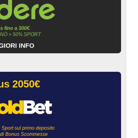
 fino a 300€
.
INÒ + 50% SPORT
IORI INFO
us 2050€
 Sport sul primo deposito
€ di Bonus Scommesse