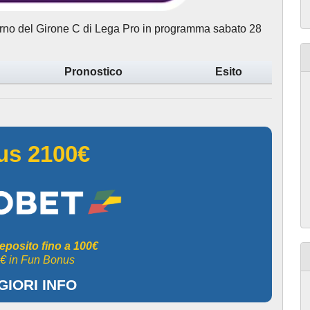
 turno del Girone C di Lega Pro in programma sabato 28
Pronostico
Esito
us 2100€
eposito fino a 100€
€ in Fun Bonus
IORI INFO