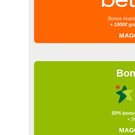
Bonus ricari
+ 1000€ gr
MAGG
Bon
50% bonus
+ 
MAGG