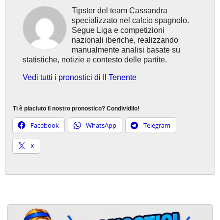
Tipster del team Cassandra
specializzato nel calcio spagnolo.
Segue Liga e competizioni
nazionali iberiche, realizzando
manualmente analisi basate su
statistiche, notizie e contesto delle partite.
Vedi tutti i pronostici di Il Tenente
Ti è piaciuto il nostro pronostico? Condividilo!
Facebook
WhatsApp
Telegram
X