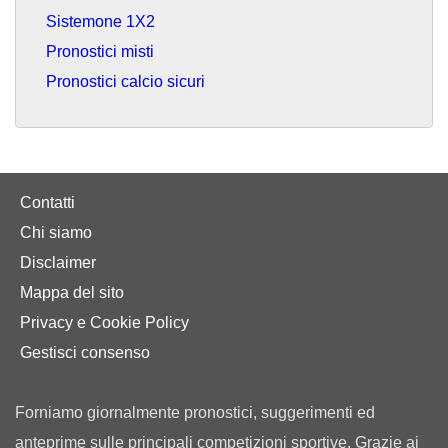
Sistemone 1X2
Pronostici misti
Pronostici calcio sicuri
Contatti
Chi siamo
Disclaimer
Mappa del sito
Privacy e Cookie Policy
Gestisci consenso
Forniamo giornalmente pronostici, suggerimenti ed
anteprime sulle principali competizioni sportive. Grazie ai