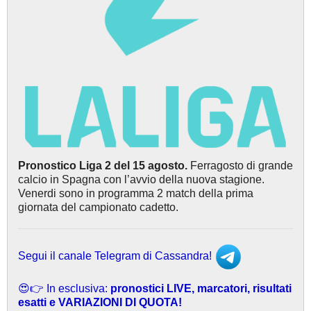
Pronostico Liga 2 del 15 agosto.
Ferragosto di grande
calcio in Spagna con l’avvio della nuova stagione.
Venerdi sono in programma 2 match della prima
giornata del campionato cadetto.
Segui il canale Telegram di Cassandra!
😍👉 In esclusiva:
pronostici LIVE, marcatori, risultati
esatti e VARIAZIONI DI QUOTA!