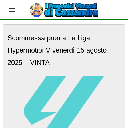
S
k
Scommessa pronta La Liga
i
p
HypermotionV venerdì 15 agosto
t
o
m
2025 – VINTA
a
i
n
c
o
n
t
e
n
t