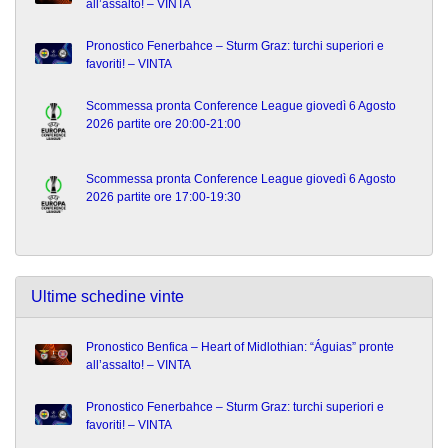
all’assalto! – VINTA
Pronostico Fenerbahce – Sturm Graz: turchi superiori e
favoriti! – VINTA
Scommessa pronta Conference League giovedì 6 Agosto
2026 partite ore 20:00-21:00
Scommessa pronta Conference League giovedì 6 Agosto
2026 partite ore 17:00-19:30
Ultime schedine vinte
Pronostico Benfica – Heart of Midlothian: “Águias” pronte
all’assalto! – VINTA
Pronostico Fenerbahce – Sturm Graz: turchi superiori e
favoriti! – VINTA