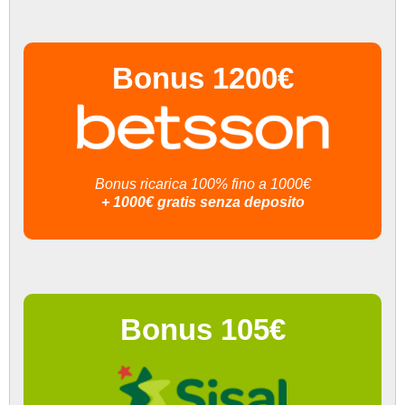
Bonus 1200€
Bonus ricarica 100% fino a 1000€
+ 1000€ gratis senza deposito
Bonus 105€