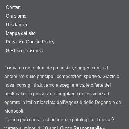
Contatti
Chi siamo
Disclaimer
Mappa del sito
Privacy e Cookie Policy
Gestisci consenso
Forniamo giornalmente pronostici, suggerimenti ed
anteprime sulle principali competizioni sportive. Grazie ai
nostri consigli ti aiutiamo a scegliere tra le offerte dei
bookmaker in possesso di regolare concessione ad
operare in Italia rilasciata dall’Agenzia delle Dogane e dei
Monopoli.
Il gioco può causare dipendenza patologica. Il gioco è
vietato ai minori di 18 anni.
Gioco Responsabile
-