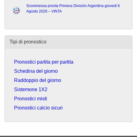
Scommessa pronta Primera División Argentina giovedì 6
Agosto 2026 – VINTA
Tipi di pronostico
Pronostici partita per partita
Schedina del giorno
Raddoppio del giorno
Sistemone 1X2
Pronostici misti
Pronostici calcio sicuri