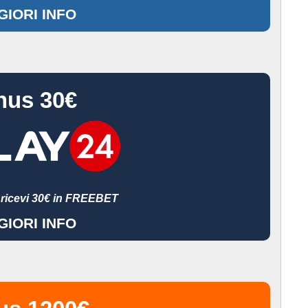
IORI INFO
nus 30€
,
ricevi 30€ in FREEBET
IORI INFO