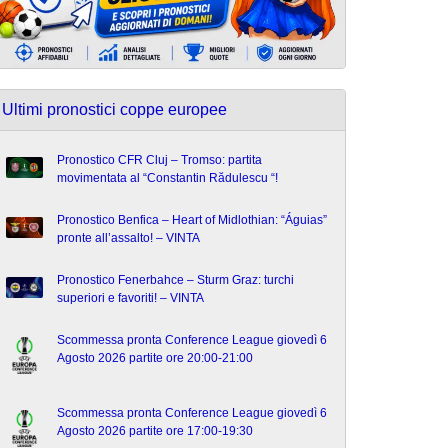
Ultimi pronostici coppe europee
Pronostico CFR Cluj – Tromso: partita
movimentata al “Constantin Rădulescu “!
Pronostico Benfica – Heart of Midlothian: “Águias”
pronte all’assalto! – VINTA
Pronostico Fenerbahce – Sturm Graz: turchi
superiori e favoriti! – VINTA
Scommessa pronta Conference League giovedì 6
Agosto 2026 partite ore 20:00-21:00
Scommessa pronta Conference League giovedì 6
Agosto 2026 partite ore 17:00-19:30