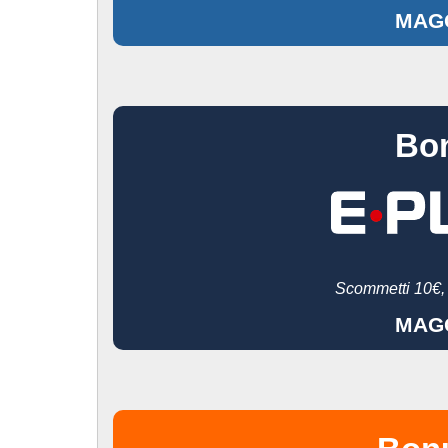
MAGG
Bo
Scommetti 10€
MAGG