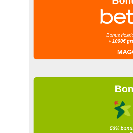
Bon
Bonus ricari
+ 1000€ gr
MAGG
Bon
50% bonus