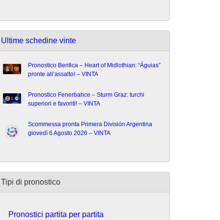
Ultime schedine vinte
Pronostico Benfica – Heart of Midlothian: “Águias”
pronte all’assalto! – VINTA
Pronostico Fenerbahce – Sturm Graz: turchi
superiori e favoriti! – VINTA
Scommessa pronta Primera División Argentina
giovedì 6 Agosto 2026 – VINTA
Tipi di pronostico
Pronostici partita per partita