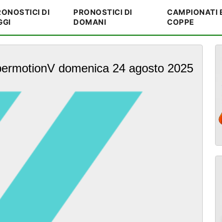
ONOSTICI DI
PRONOSTICI DI
CAMPIONATI 
GGI
DOMANI
COPPE
ermotionV domenica 24 agosto 2025