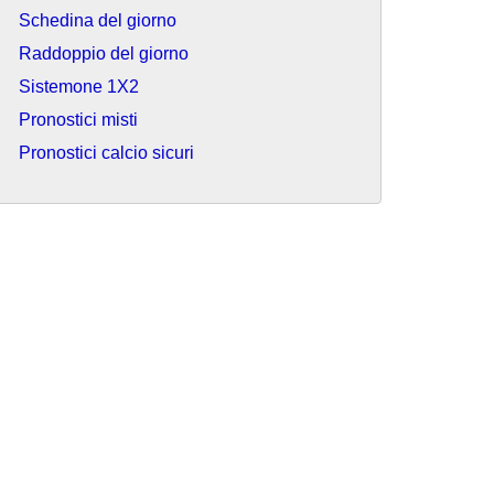
Schedina del giorno
Raddoppio del giorno
Sistemone 1X2
Pronostici misti
Pronostici calcio sicuri