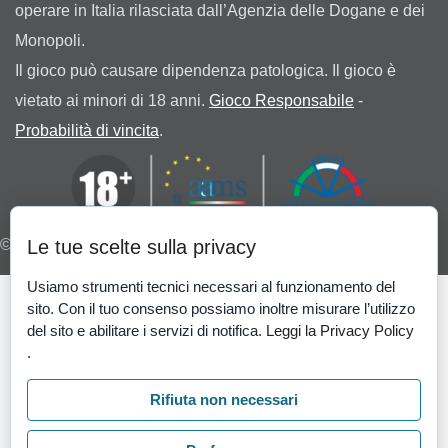
operare in Italia rilasciata dall’Agenzia delle Dogane e dei
Monopoli.
Il gioco può causare dipendenza patologica. Il gioco è
vietato ai minori di 18 anni.
Gioco Responsabile
-
Probabilità di vincita
.
Le tue scelte sulla privacy
© 2026 I pronostici vincenti di Cassandra
Usiamo strumenti tecnici necessari al funzionamento del
sito. Con il tuo consenso possiamo inoltre misurare l’utilizzo
del sito e abilitare i servizi di notifica.
Leggi la Privacy Policy
.
Rifiuta non necessari