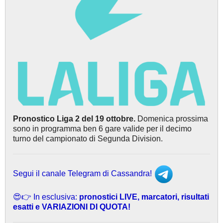
Pronostico Liga 2 del 19 ottobre.
Domenica prossima
sono in programma ben 6 gare valide per il decimo
turno del campionato di Segunda Division.
Segui il canale Telegram di Cassandra!
😍👉 In esclusiva:
pronostici LIVE, marcatori, risultati
esatti e VARIAZIONI DI QUOTA!