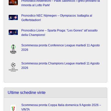
Pronostico Anderlecht – Paok Salonicco: i greci provano la
rimonta al Lotto Park!
Pronostico NEC Nijmegen – Olympiacos: battaglia al
Goffertstadion!
Pronostico Lione – Sparta Praga: “Les Gones” all’assalto
della Champions!
Scommessa pronta Conference League martedì 11 Agosto
2026
Scommessa pronta Champions League martedì 11 Agosto
2026
Ultime schedine vinte
Scommessa pronta Coppa Italia domenica 9 Agosto 2026 –
VINTA