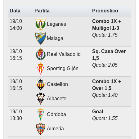
Data
Partita
Pronostico
19/10
Combo 1X +
Leganés
14:00
Multigol 1-3
Quota: 1.75
Malaga
19/10
Sq. Casa Over
Real Valladolid
16:15
1,5
Quota: 2.05
Sporting Gijón
19/10
Combo 1X +
Castellon
16:15
Over 1,5
Quota: 1.40
Albacete
19/10
Goal
Córdoba
18:30
Quota: 1.55
Almería