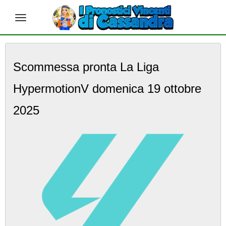
S
k
Scommessa pronta La Liga
i
p
HypermotionV domenica 19 ottobre
t
o
m
2025
a
i
n
c
o
n
t
e
n
t