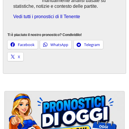
manualmente analisi basate su
statistiche, notizie e contesto delle partite.
Vedi tutti i pronostici di Il Tenente
Ti è piaciuto il nostro pronostico? Condividilo!
Facebook
WhatsApp
Telegram
X