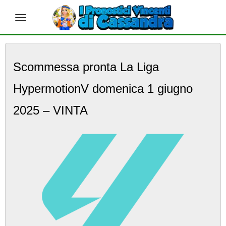
S
k
Scommessa pronta La Liga
i
p
HypermotionV domenica 1 giugno
t
o
m
2025 – VINTA
a
i
n
c
o
n
t
e
n
t