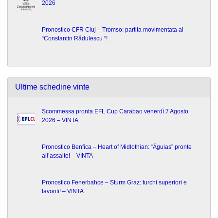
2026
Pronostico CFR Cluj – Tromso: partita movimentata al
“Constantin Rădulescu “!
Ultime schedine vinte
Scommessa pronta EFL Cup Carabao venerdì 7 Agosto
2026 – VINTA
Pronostico Benfica – Heart of Midlothian: “Águias” pronte
all’assalto! – VINTA
Pronostico Fenerbahce – Sturm Graz: turchi superiori e
favoriti! – VINTA