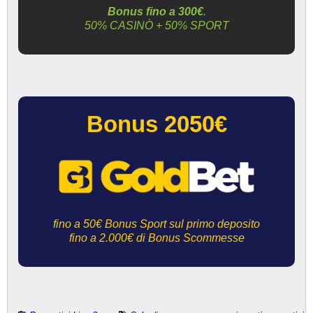
Bonus fino a 300€
.
50% CASINÒ + 50% SPORT
Bonus 2050€
fino a 50€ Bonus Sport sul primo deposito
fino a 2.000€ di Bonus Scommesse