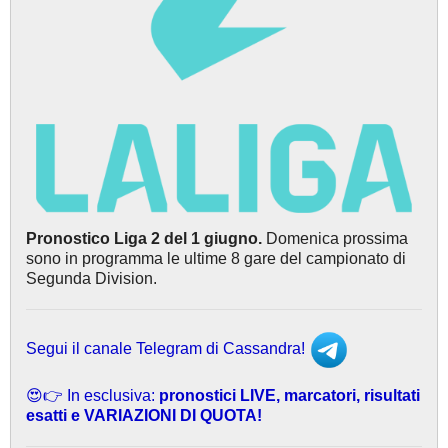
Pronostico Liga 2 del 1 giugno.
Domenica prossima
sono in programma le ultime 8 gare del campionato di
Segunda Division.
Segui il canale Telegram di Cassandra!
😍👉 In esclusiva:
pronostici LIVE, marcatori, risultati
esatti e VARIAZIONI DI QUOTA!