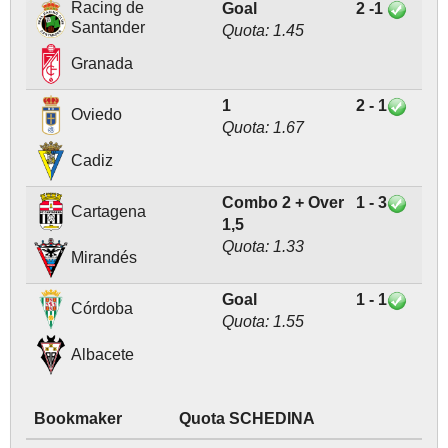
Racing de
Goal
2 -1
Santander
Quota: 1.45
Granada
1
2 - 1
Oviedo
Quota: 1.67
Cadiz
Combo 2 + Over
1 - 3
Cartagena
1,5
Quota: 1.33
Mirandés
Goal
1 - 1
Córdoba
Quota: 1.55
Albacete
Bookmaker
Quota SCHEDINA