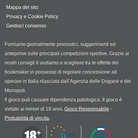
Mappa del sito
Privacy e Cookie Policy
Gestisci consenso
Forniamo giornalmente pronostici, suggerimenti ed
anteprime sulle principali competizioni sportive. Grazie ai
nostri consigli ti aiutiamo a scegliere tra le offerte dei
bookmaker in possesso di regolare concessione ad
operare in Italia rilasciata dall’Agenzia delle Dogane e dei
Monopoli.
Il gioco può causare dipendenza patologica. Il gioco è
vietato ai minori di 18 anni.
Gioco Responsabile
-
Probabilità di vincita
.