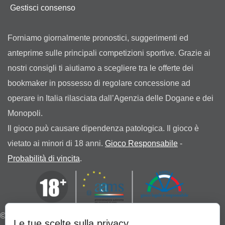
Gestisci consenso
Forniamo giornalmente pronostici, suggerimenti ed
anteprime sulle principali competizioni sportive. Grazie ai
nostri consigli ti aiutiamo a scegliere tra le offerte dei
bookmaker in possesso di regolare concessione ad
operare in Italia rilasciata dall’Agenzia delle Dogane e dei
Monopoli.
Il gioco può causare dipendenza patologica. Il gioco è
vietato ai minori di 18 anni.
Gioco Responsabile
-
Probabilità di vincita
.
© 2026 I pronostici vincenti di Cassandra
Le tue scelte sulla privacy