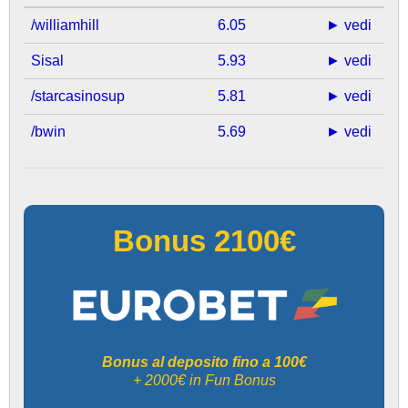
/williamhill
6.05
► vedi
Sisal
5.93
► vedi
/starcasinosup
5.81
► vedi
/bwin
5.69
► vedi
Bonus 2100€
Bonus al deposito fino a 100€
+ 2000€ in Fun Bonus