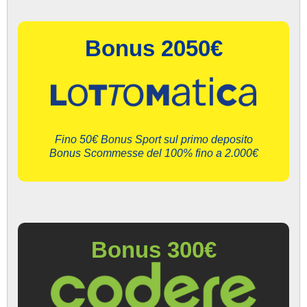
Bonus 2050€
Fino 50€ Bonus Sport sul primo deposito
Bonus Scommesse del 100% fino a 2.000€
Bonus 300€