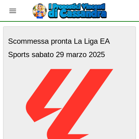
S
k
Scommessa pronta La Liga EA
i
p
Sports sabato 29 marzo 2025
t
o
m
a
i
n
c
o
n
t
e
n
t