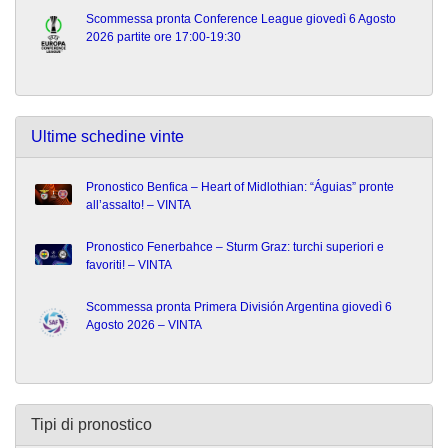
Scommessa pronta Conference League giovedì 6 Agosto
2026 partite ore 17:00-19:30
Ultime schedine vinte
Pronostico Benfica – Heart of Midlothian: “Águias” pronte
all’assalto! – VINTA
Pronostico Fenerbahce – Sturm Graz: turchi superiori e
favoriti! – VINTA
Scommessa pronta Primera División Argentina giovedì 6
Agosto 2026 – VINTA
Tipi di pronostico