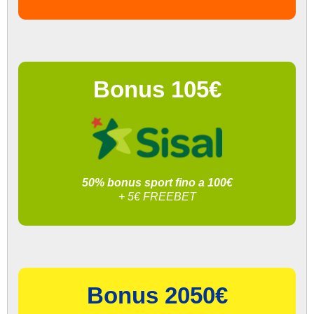
Bonus 105€
50% bonus sport fino a 100€
+ 5€ FREEBET
Bonus 2050€