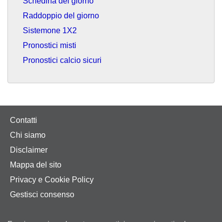
Schedina del giorno
Raddoppio del giorno
Sistemone 1X2
Pronostici misti
Pronostici calcio sicuri
Contatti
Chi siamo
Disclaimer
Mappa del sito
Privacy e Cookie Policy
Gestisci consenso