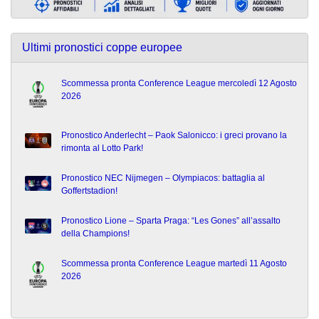
Ultimi pronostici coppe europee
Scommessa pronta Conference League mercoledì 12 Agosto
2026
Pronostico Anderlecht – Paok Salonicco: i greci provano la
rimonta al Lotto Park!
Pronostico NEC Nijmegen – Olympiacos: battaglia al
Goffertstadion!
Pronostico Lione – Sparta Praga: “Les Gones” all’assalto
della Champions!
Scommessa pronta Conference League martedì 11 Agosto
2026