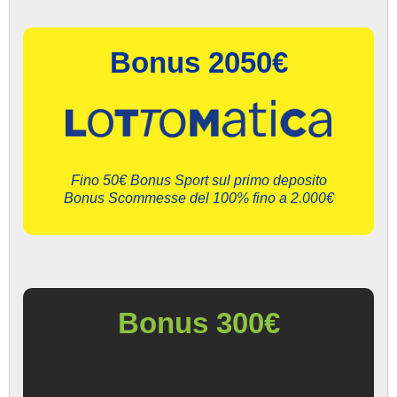
Bonus 2050€
Fino 50€ Bonus Sport sul primo deposito
Bonus Scommesse del 100% fino a 2.000€
Bonus 300€