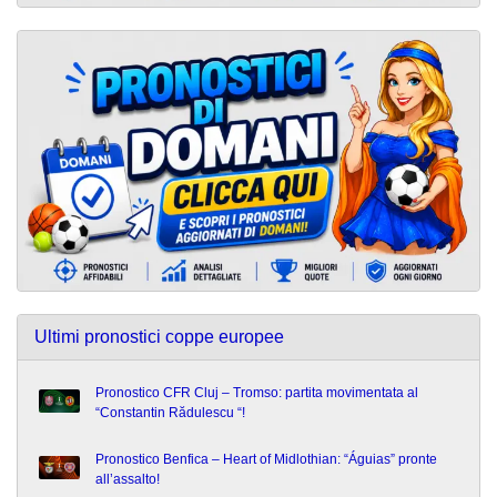
Ultimi pronostici coppe europee
Pronostico CFR Cluj – Tromso: partita movimentata al
“Constantin Rădulescu “!
Pronostico Benfica – Heart of Midlothian: “Águias” pronte
all’assalto!
Pronostico Fenerbahce – Sturm Graz: turchi superiori e
favoriti! – VINTA