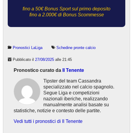
Pronostici LaLiga
Schedine pronte calcio
Pubblicato il
27/08/2025
alle 21:45
Pronostico curato da
Il Tenente
Tipster del team Cassandra
specializzato nel calcio spagnolo.
Segue Liga e competizioni
nazionali iberiche, realizzando
manualmente analisi basate su
statistiche, notizie e contesto delle partite.
Vedi tutti i pronostici di Il Tenente
Ti è piaciuto il nostro pronostico? Condividilo!
Facebook
WhatsApp
Telegram