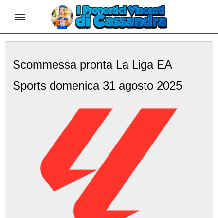
S
k
Scommessa pronta La Liga EA
i
p
Sports domenica 31 agosto 2025
t
o
m
a
i
n
c
o
n
t
e
n
t