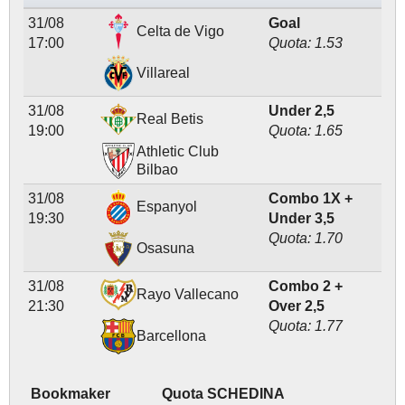
31/08
Goal
Celta de Vigo
17:00
Quota: 1.53
Villareal
31/08
Under 2,5
Real Betis
19:00
Quota: 1.65
Athletic Club
Bilbao
31/08
Combo 1X +
Espanyol
19:30
Under 3,5
Quota: 1.70
Osasuna
31/08
Combo 2 +
Rayo Vallecano
21:30
Over 2,5
Quota: 1.77
Barcellona
Bookmaker
Quota SCHEDINA