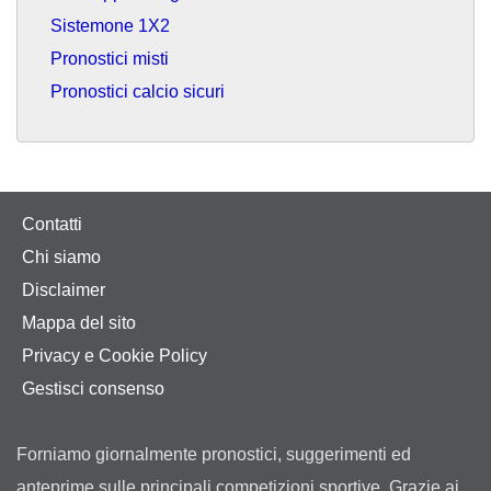
Sistemone 1X2
Pronostici misti
Pronostici calcio sicuri
Contatti
Chi siamo
Disclaimer
Mappa del sito
Privacy e Cookie Policy
Gestisci consenso
Forniamo giornalmente pronostici, suggerimenti ed
anteprime sulle principali competizioni sportive. Grazie ai