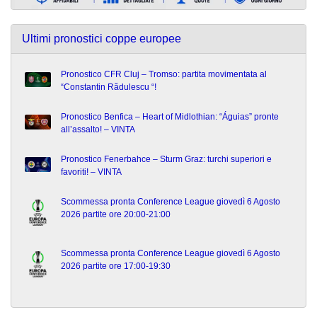
Ultimi pronostici coppe europee
Pronostico CFR Cluj – Tromso: partita movimentata al
“Constantin Rădulescu “!
Pronostico Benfica – Heart of Midlothian: “Águias” pronte
all’assalto! – VINTA
Pronostico Fenerbahce – Sturm Graz: turchi superiori e
favoriti! – VINTA
Scommessa pronta Conference League giovedì 6 Agosto
2026 partite ore 20:00-21:00
Scommessa pronta Conference League giovedì 6 Agosto
2026 partite ore 17:00-19:30