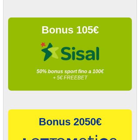
Bonus 105€
50% bonus sport fino a 100€
+ 5€ FREEBET
Bonus 2050€