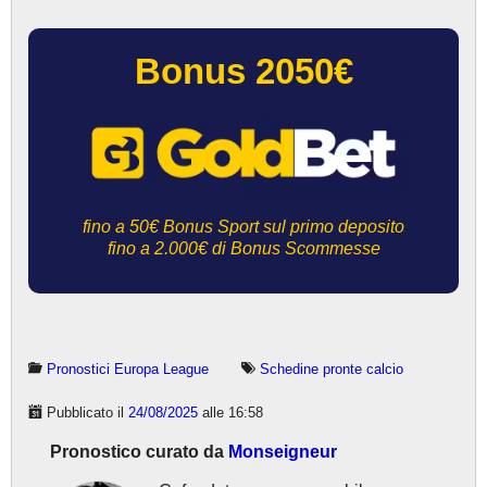
Bonus 2050€
fino a 50€ Bonus Sport sul primo deposito
fino a 2.000€ di Bonus Scommesse
Pronostici Europa League
Schedine pronte calcio
Pubblicato il
24/08/2025
alle 16:58
Pronostico curato da
Monseigneur