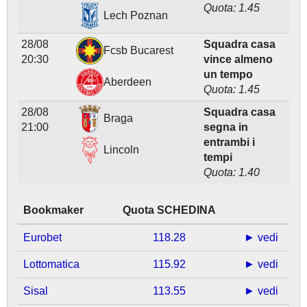
Quota: 1.45
Lech Poznan
28/08
Squadra casa
Fcsb Bucarest
20:30
vince almeno
un tempo
Aberdeen
Quota: 1.45
28/08
Squadra casa
Braga
21:00
segna in
entrambi i
Lincoln
tempi
Quota: 1.40
Bookmaker
Quota SCHEDINA
Eurobet
118.28
► vedi
Lottomatica
115.92
► vedi
Sisal
113.55
► vedi