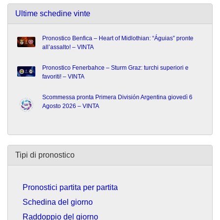
Ultime schedine vinte
Pronostico Benfica – Heart of Midlothian: “Águias” pronte
all’assalto! – VINTA
Pronostico Fenerbahce – Sturm Graz: turchi superiori e
favoriti! – VINTA
Scommessa pronta Primera División Argentina giovedì 6
Agosto 2026 – VINTA
Tipi di pronostico
Pronostici partita per partita
Schedina del giorno
Raddoppio del giorno