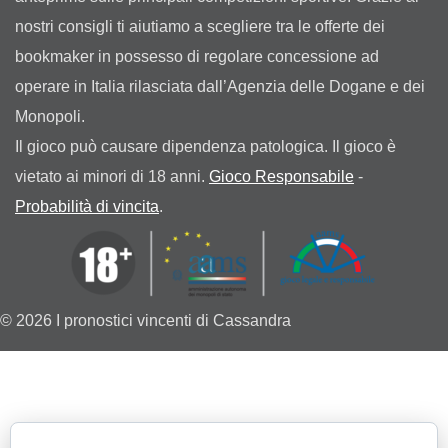
nostri consigli ti aiutiamo a scegliere tra le offerte dei
bookmaker in possesso di regolare concessione ad
operare in Italia rilasciata dall’Agenzia delle Dogane e dei
Monopoli.
Il gioco può causare dipendenza patologica. Il gioco è
vietato ai minori di 18 anni.
Gioco Responsabile
-
Probabilità di vincita
.
© 2026 I pronostici vincenti di Cassandra