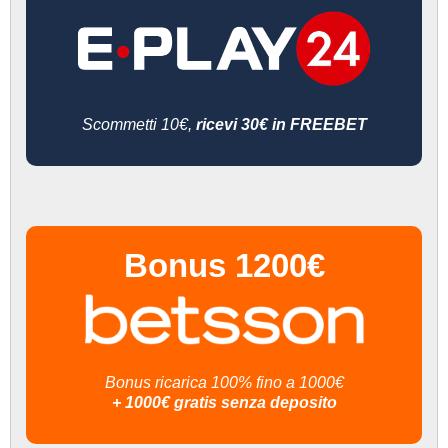
Scommetti 10€,
ricevi 30€ in FREEBET
Bonus 1200€
Bonus ricarica 100% fino a 1000€
+ 1000€ gratis senza deposito