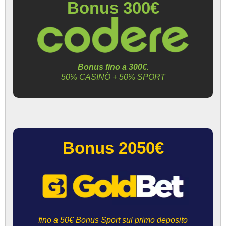
Bonus 300€
Bonus fino a 300€
.
50% CASINÒ + 50% SPORT
Bonus 2050€
fino a 50€ Bonus Sport sul primo deposito