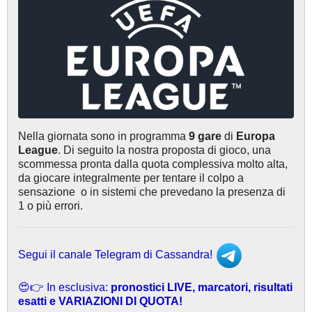
Nella giornata sono in programma
9 gare
di
Europa
League
. Di seguito la nostra proposta di gioco, una
scommessa pronta dalla quota complessiva molto alta,
da giocare integralmente per tentare il colpo a
sensazione o in sistemi che prevedano la presenza di
1 o più errori.
Segui il canale Telegram di Cassandra!
😍👉 In esclusiva:
pronostici LIVE, marcatori, risultati
esatti e VARIAZIONI DI QUOTA!