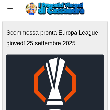
S
k
Scommessa pronta Europa League
i
p
giovedì 25 settembre 2025
t
o
m
a
i
n
c
o
n
t
e
n
t