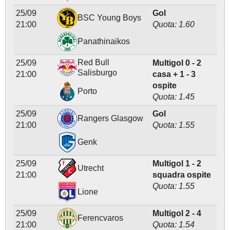
25/09
Gol
BSC Young Boys
21:00
Quota: 1.60
Panathinaikos
Red Bull
25/09
Multigol 0 - 2
Salisburgo
21:00
casa + 1 - 3
ospite
Porto
Quota: 1.45
25/09
Gol
Rangers Glasgow
21:00
Quota: 1.55
Genk
25/09
Multigol 1 - 2
Utrecht
21:00
squadra ospite
Quota: 1.55
Lione
25/09
Multigol 2 - 4
Ferencvaros
21:00
Quota: 1.54