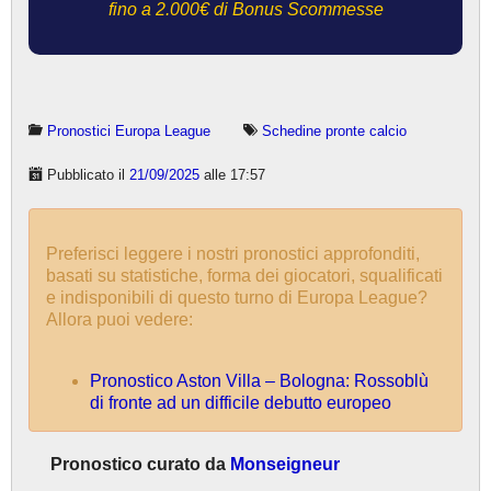
fino a 2.000€ di Bonus Scommesse
Pronostici Europa League
Schedine pronte calcio
Pubblicato il
21/09/2025
alle 17:57
Preferisci leggere i nostri pronostici approfonditi,
basati su statistiche, forma dei giocatori, squalificati
e indisponibili di questo turno di Europa League?
Allora puoi vedere:
Pronostico Aston Villa – Bologna: Rossoblù
di fronte ad un difficile debutto europeo
Pronostico curato da
Monseigneur