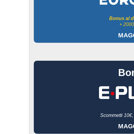
Bonus al d
+ 2000
MAGG
Bo
Scommetti 10€
MAGG