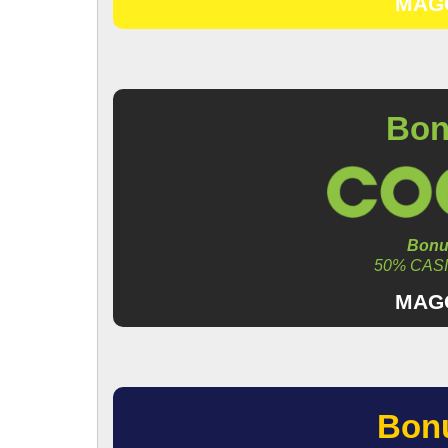
MAGG
Bon
Bonus
50% CAS
MAGG
Bon