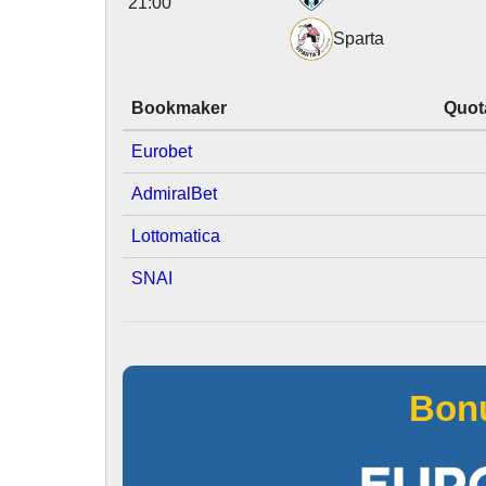
21:00
Sparta
Bookmaker
Quot
Eurobet
AdmiralBet
Lottomatica
SNAI
Bon