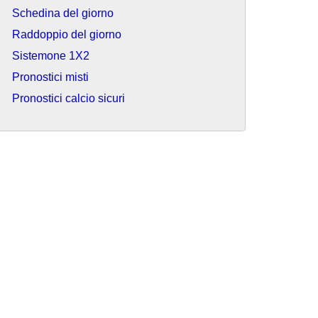
Schedina del giorno
Raddoppio del giorno
Sistemone 1X2
Pronostici misti
Pronostici calcio sicuri