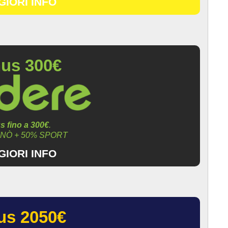
IORI INFO
us 300€
 fino a 300€
.
INÒ + 50% SPORT
IORI INFO
us 2050€